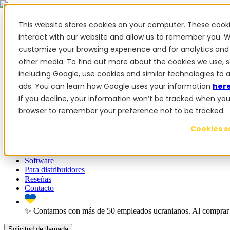
This website stores cookies on your computer. These cook
interact with our website and allow us to remember you. W
customize your browsing experience and for analytics and 
✨ Contamos con más de 50 empleados ucranianos. Al comprar pr
other media. To find out more about the cookies we use, 
Productos
including Google, use cookies and similar technologies to 
ads. You can learn how Google uses your information
her
Productos
If you decline, your information won’t be tracked when you vi
browser to remember your preference not to be tracked.
PowerSteer™
PowerSteer Ready
PowerGuide
Kit de actualizac
Cookies s
Complementos
App de navegación
Estación base RTK
Kit de tablet
Implement S
Software
Para distribuidores
Reseñas
Contacto
✨ Contamos con más de 50 empleados ucranianos. Al comprar 
Solicitud de llamada