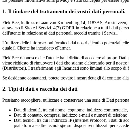
La presente informativa sulla privacy è stata concepita per essere applic
1. Il titolare del trattamento dei vostri dati personali.
FieldBee, indirizzo: Laan van Kronenburg 14, 1183AS, Amstelveen, Paesi 
attraverso il Sito e i Servizi. 4(7) GDPR in relazione a tutti i dati per
dell'utente in relazione ai dati personali raccolti tramite i Servizi.
L'utilizzo delle informazioni forniteci dai nostri clienti o potenziali cli
quale il Cliente ha incaricato eFarmer.
FieldBee riconosce che l'utente ha il diritto di accedere ai propri Dati 
viene richiesto di rimuovere i dati che stiamo elaborando per il nostro 
(Distributori). I trasferimenti agli Incaricati sono limitati allo scopo di
Se desiderate contattarci, potete trovare i nostri dettagli di contatto all
2. Tipi di dati e raccolta dei dati
Possiamo raccogliere, utilizzare e conservare una serie di Dati personali
Dati di identità, tra cui nome, cognome, indirizzo commerciale, n
Dati di contatto, compresi indirizzo e-mail e numeri di telefono
Dati tecnici, tra cui l'indirizzo IP (Internet Protocol), i dati di a
piattaforma e altre tecnologie sui dispositivi utilizzati per accede