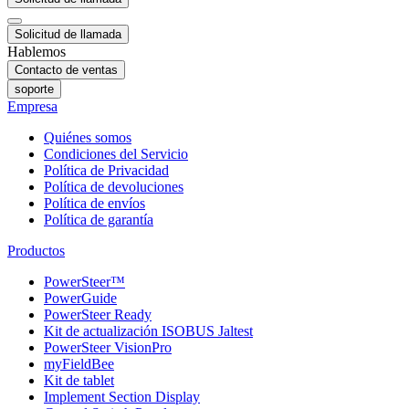
Solicitud de llamada
Hablemos
Contacto de ventas
soporte
Empresa
Quiénes somos
Condiciones del Servicio
Política de Privacidad
Política de devoluciones
Política de envíos
Política de garantía
Productos
PowerSteer™
PowerGuide
PowerSteer Ready
Kit de actualización ISOBUS Jaltest
PowerSteer VisionPro
myFieldBee
Kit de tablet
Implement Section Display