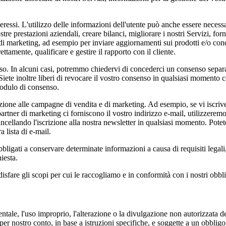
interessi. L'utilizzo delle informazioni dell'utente può anche essere nece
tre prestazioni aziendali, creare bilanci, migliorare i nostri Servizi, for
di marketing, ad esempio per inviare aggiornamenti sui prodotti e/o cond
ettamente, qualificare e gestire il rapporto con il cliente.
o. In alcuni casi, potremmo chiedervi di concederci un consenso separato 
ete inoltre liberi di revocare il vostro consenso in qualsiasi momento co
 modulo di consenso.
zione alle campagne di vendita e di marketing. Ad esempio, se vi iscrivete 
 partner di marketing ci forniscono il vostro indirizzo e-mail, utilizzerem
cellando l'iscrizione alla nostra newsletter in qualsiasi momento. Potete a
 lista di e-mail.
obbligati a conservare determinate informazioni a causa di requisiti lega
iesta.
fare gli scopi per cui le raccogliamo e in conformità con i nostri obblig
ale, l'uso improprio, l'alterazione o la divulgazione non autorizzata dei 
ti per nostro conto, in base a istruzioni specifiche, e soggette a un obbligo