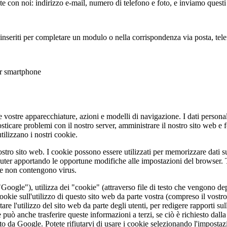
 con noi: indirizzo e-mail, numero di telefono e foto, e inviamo questi d
o inseriti per completare un modulo o nella corrispondenza via posta, tele
er smartphone
 vostre apparecchiature, azioni e modelli di navigazione. I dati personal
sticare problemi con il nostro server, amministrare il nostro sito web e f
tilizzano i nostri cookie.
l nostro sito web. I cookie possono essere utilizzati per memorizzare dati
ter apportando le opportune modifiche alle impostazioni del browser. Tut
 e non contengono virus.
Google"), utilizza dei "cookie" (attraverso file di testo che vengono dep
 cookie sull'utilizzo di questo sito web da parte vostra (compreso il vo
e l'utilizzo del sito web da parte degli utenti, per redigere rapporti sulle 
ogle può anche trasferire queste informazioni a terzi, se ciò è richiesto da
o da Google. Potete rifiutarvi di usare i cookie selezionando l'impostazi