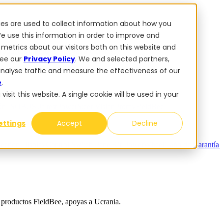
ies are used to collect information about how you
e use this information in order to improve and
metrics about our visitors both on this website and
oductos FieldBee, apoyas a Ucrania.
see our
Privacy Policy
. We and selected partners,
analyse traffic and measure the effectiveness of our
e
.
sit this website. A single cookie will be used in your
ión ISOBUS Jaltest
PowerSteer VisionPro
myFieldBee
ettings
Accept
Decline
ection Display
Control Switch Panel
Kit PowerWheel
1 año de Garantí
productos FieldBee, apoyas a Ucrania.