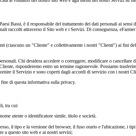
ata ai visitatori del nostro sito web e agli utenti dei nostri Servizi su ba
Bassi, è il responsabile del trattamento dei dati personali ai sensi del
sonali raccolti attraverso il Sito web e i Servizi. Di conseguenza, eFarmer
enti (ciascuno un "Cliente" e collettivamente i nostri "Clienti") ai fini de
personali. Chi desidera accedere o correggere, modificare o cancellare dati
Cliente, risponderemo entro un termine ragionevole. Possiamo trasferire i 
 fornire il Servizio e sono coperti dagli accordi di servizio con i nostri Cli
a fine di questa informativa sulla privacy.
, tra cui:
ome utente o identificatore simile, titolo e società.
ccesso, il tipo e la versione del browser, il fuso orario e l'ubicazione, i ti
re a questo sito web e ai nostri servizi;