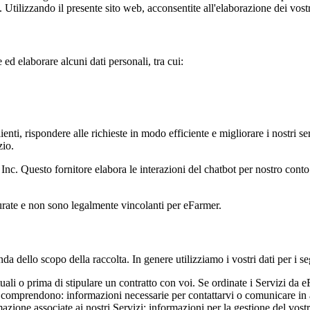
eb. Utilizzando il presente sito web, acconsentite all'elaborazione dei vost
ed elaborare alcuni dati personali, tra cui:
clienti, rispondere alle richieste in modo efficiente e migliorare i nostri
zio.
 Inc. Questo fornitore elabora le interazioni del chatbot per nostro conto 
urate e non sono legalmente vincolanti per eFarmer.
nda dello scopo della raccolta. In genere utilizziamo i vostri dati per i s
uali o prima di stipulare un contratto con voi. Se ordinate i Servizi da eF
te comprendono: informazioni necessarie per contattarvi o comunicare in 
mazione associate ai nostri Servizi; informazioni per la gestione del vost