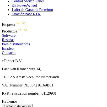
Control Switch Panel
Kit PowerWheel
1 año de Garantía Premium
Estación base RTK
Empresa
Productos
Software
Reseñas
Para distribuidores
Empleo
Contacto
eFarmer B.V.
Laan van Kronenburg 14,
1183 AS Amstelveen, the Netherlands
VAT Number: NL854216169B01
KvK registration number: 61120901
Hablemos
Contacto de ventas