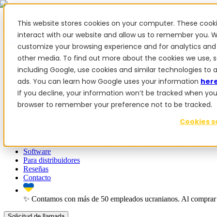
This website stores cookies on your computer. These cook
interact with our website and allow us to remember you. W
customize your browsing experience and for analytics and 
✨ Contamos con más de 50 empleados ucranianos. Al comprar pr
other media. To find out more about the cookies we use, 
Productos
including Google, use cookies and similar technologies to 
ads. You can learn how Google uses your information
her
Productos
If you decline, your information won’t be tracked when you vi
browser to remember your preference not to be tracked.
PowerSteer™
PowerSteer Ready
PowerGuide
Kit de actualizac
Cookies s
Complementos
App de navegación
Estación base RTK
Kit de tablet
Implement S
Software
Para distribuidores
Reseñas
Contacto
✨ Contamos con más de 50 empleados ucranianos. Al comprar 
Solicitud de llamada