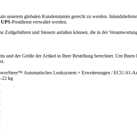
n, um unserem globalen Kundenstamm gerecht zu werden. Inlandslieferu
n
UPS
-Postdienst verwaltet werden.
iche Zollgebühren und Steuern anfallen können, die in der Verantwortu
s und der Größe der Artikel in Ihrer Bestellung berechnet. Um Ihnen 
rt.
werSteer™ Automatisches Lenksystem + Erweiterungen / ECU-S1-Au
-22 kg
0
0
0
0
0
0
6
6