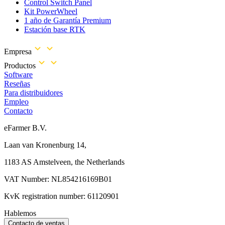
Control Switch Panel
Kit PowerWheel
1 año de Garantía Premium
Estación base RTK
Empresa
Productos
Software
Reseñas
Para distribuidores
Empleo
Contacto
eFarmer B.V.
Laan van Kronenburg 14,
1183 AS Amstelveen, the Netherlands
VAT Number: NL854216169B01
KvK registration number: 61120901
Hablemos
Contacto de ventas