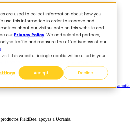
ies are used to collect information about how you
e use this information in order to improve and
metrics about our visitors both on this website and
oductos FieldBee, apoyas a Ucrania.
see our
Privacy Policy
. We and selected partners,
analyse traffic and measure the effectiveness of our
e
.
sit this website. A single cookie will be used in your
ión ISOBUS Jaltest
PowerSteer VisionPro
myFieldBee
ettings
Accept
Decline
ection Display
Control Switch Panel
Kit PowerWheel
1 año de Garantí
productos FieldBee, apoyas a Ucrania.