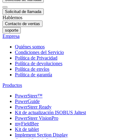
Solicitud de llamada
Hablemos
Contacto de ventas
soporte
Empresa
Quiénes somos
Condiciones del Servicio
Política de Privacidad
Política de devoluciones
Política de envíos
Política de garantía
Productos
PowerSteer™
PowerGuide
PowerSteer Ready
Kit de actualización ISOBUS Jaltest
PowerSteer VisionPro
myFieldBee
Kit de tablet
Implement Section Display