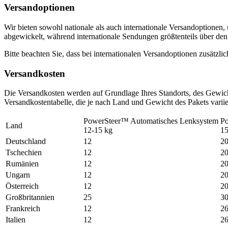
Versandoptionen
Wir bieten sowohl nationale als auch internationale Versandoptione
abgewickelt, während internationale Sendungen größtenteils über de
Bitte beachten Sie, dass bei internationalen Versandoptionen zusätzl
Versandkosten
Die Versandkosten werden auf Grundlage Ihres Standorts, des Gewicht
Versandkostentabelle, die je nach Land und Gewicht des Pakets variie
PowerSteer™ Automatisches Lenksystem
Po
Land
12-15 kg
15
Deutschland
12
2
Tschechien
12
2
Rumänien
12
2
Ungarn
12
2
Österreich
12
2
Großbritannien
25
3
Frankreich
12
2
Italien
12
2