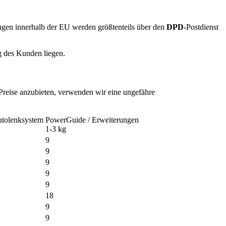
ngen innerhalb der EU werden größtenteils über den
DPD
-Postdienst
ng des Kunden liegen.
Preise anzubieten, verwenden wir eine ungefähre
tolenksystem
PowerGuide / Erweiterungen
1-3 kg
9
9
9
9
9
18
9
9