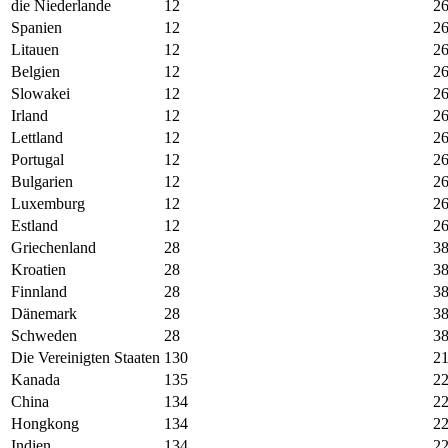
die Niederlande
12
2
Spanien
12
2
Litauen
12
2
Belgien
12
2
Slowakei
12
2
Irland
12
2
Lettland
12
2
Portugal
12
2
Bulgarien
12
2
Luxemburg
12
2
Estland
12
2
Griechenland
28
3
Kroatien
28
3
Finnland
28
3
Dänemark
28
3
Schweden
28
3
Die Vereinigten Staaten
130
2
Kanada
135
2
China
134
2
Hongkong
134
2
Indien
134
2