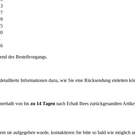
23
17
99
35
90
6
76
end des Bestellvorgangs.
detaillierte Informationen dazu, wie Sie eine Rücksendung einleiten kön
nnerhalb von bis
zu 14 Tagen
nach Erhalt Ihres zurückgesandten Artikels
 sie aufgegeben wurde, kontaktieren Sie bitte so bald wie möglich 