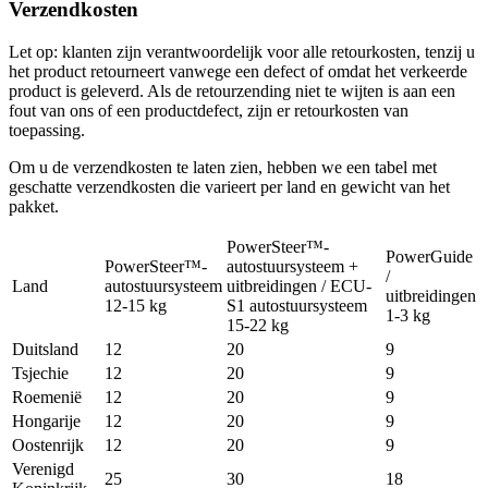
Verzendkosten
Let op: klanten zijn verantwoordelijk voor alle retourkosten, tenzij u
het product retourneert vanwege een defect of omdat het verkeerde
product is geleverd. Als de retourzending niet te wijten is aan een
fout van ons of een productdefect, zijn er retourkosten van
toepassing.
Om u de verzendkosten te laten zien, hebben we een tabel met
geschatte verzendkosten die varieert per land en gewicht van het
pakket.
PowerSteer™-
PowerGuide
PowerSteer™-
autostuursysteem +
/
Land
autostuursysteem
uitbreidingen / ECU-
uitbreidingen
12-15 kg
S1 autostuursysteem
1-3 kg
15-22 kg
Duitsland
12
20
9
Tsjechie
12
20
9
Roemenië
12
20
9
Hongarije
12
20
9
Oostenrijk
12
20
9
Verenigd
25
30
18