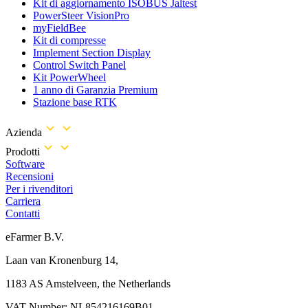
Kit di aggiornamento ISOBUS Jaltest
PowerSteer VisionPro
myFieldBee
Kit di compresse
Implement Section Display
Control Switch Panel
Kit PowerWheel
1 anno di Garanzia Premium
Stazione base RTK
Azienda
Prodotti
Software
Recensioni
Per i rivenditori
Carriera
Contatti
eFarmer B.V.
Laan van Kronenburg 14,
1183 AS Amstelveen, the Netherlands
VAT Number: NL854216169B01