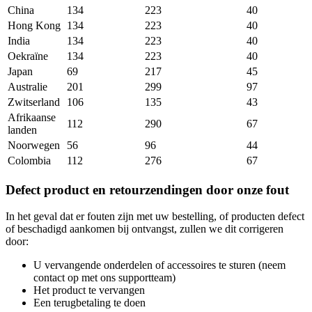
China
134
223
40
Hong Kong
134
223
40
India
134
223
40
Oekraïne
134
223
40
Japan
69
217
45
Australie
201
299
97
Zwitserland
106
135
43
Afrikaanse
112
290
67
landen
Noorwegen
56
96
44
Colombia
112
276
67
Defect product en retourzendingen door onze fout
In het geval dat er fouten zijn met uw bestelling, of producten defect
of beschadigd aankomen bij ontvangst, zullen we dit corrigeren
door:
U vervangende onderdelen of accessoires te sturen (neem
contact op met ons supportteam)
Het product te vervangen
Een terugbetaling te doen