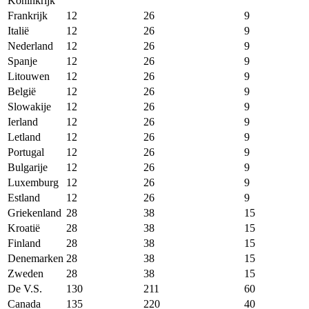
Koninkrijk
Frankrijk
12
26
9
Italië
12
26
9
Nederland
12
26
9
Spanje
12
26
9
Litouwen
12
26
9
België
12
26
9
Slowakije
12
26
9
Ierland
12
26
9
Letland
12
26
9
Portugal
12
26
9
Bulgarije
12
26
9
Luxemburg
12
26
9
Estland
12
26
9
Griekenland
28
38
15
Kroatië
28
38
15
Finland
28
38
15
Denemarken
28
38
15
Zweden
28
38
15
De V.S.
130
211
60
Canada
135
220
40