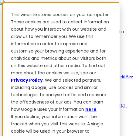
This website stores cookies on your computer.
These cookies are used to collect information
about how you interact with our website and
✨ Abbiamo più di 50 dipendenti ucraini. Quando acquisti i
allow us to remember you. We use this
prodotti FieldBee, supporti l'Ucraina.
information in order to improve and
Prodotti
customize your browsing experience and for
analytics and metrics about our visitors both
Prodotti
on this website and other media. To find out
PowerSteer™
PowerSteer Ready
PowerGuide
Kit di
more about the cookies we use, see our
espansione ISOBUS Jaltest
PowerSteer VisionPro
myFieldBee
Privacy Policy
. We and selected partners,
including Google, use cookies and similar
Componenti aggiuntivi
technologies to analyse traffic and measure
App di navigazione
Stazione base RTK
Tablet
the effectiveness of our ads. You can learn
Kit
Monitoraggio controllo sezioni
Control Switch Panel
Kit
how Google uses your information
here
.
PowerWheel
1 anno di Garanzia Premium
If you decline, your information won’t be
Software
Per i rivenditori
tracked when you visit this website. A single
Recensioni
cookie will be used in your browser to
Contatti