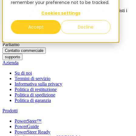
remember your preference not to be tracked.
✨ Abbiamo più di 50 dipendenti ucraini. Quando acquisti i
Cookies settings
prodotti FieldBee, supporti l'Ucraina.
Accept
Decline
Contattaci
Contattaci
Parliamo
Contatto commerciale
supporto
Azienda
Su di noi
Termini di servizio
Informativa sulla privacy
Politica di restituzione
Politica di spedizione
Politica di garanzia
Prodotti
PowerSteer™
PowerGuide
PowerSteer Ready