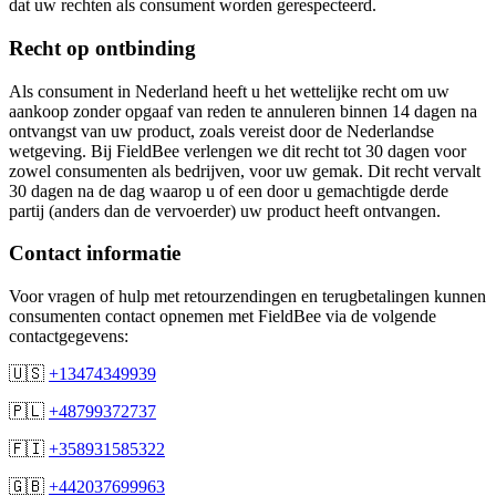
dat uw rechten als consument worden gerespecteerd.
Recht op ontbinding
Als consument in Nederland heeft u het wettelijke recht om uw
aankoop zonder opgaaf van reden te annuleren binnen 14 dagen na
ontvangst van uw product, zoals vereist door de Nederlandse
wetgeving. Bij FieldBee verlengen we dit recht tot 30 dagen voor
zowel consumenten als bedrijven, voor uw gemak. Dit recht vervalt
30 dagen na de dag waarop u of een door u gemachtigde derde
partij (anders dan de vervoerder) uw product heeft ontvangen.
Contact informatie
Voor vragen of hulp met retourzendingen en terugbetalingen kunnen
consumenten contact opnemen met FieldBee via de volgende
contactgegevens:
🇺🇸
+13474349939
🇵🇱
+48799372737
🇫🇮
+358931585322
🇬🇧
+442037699963