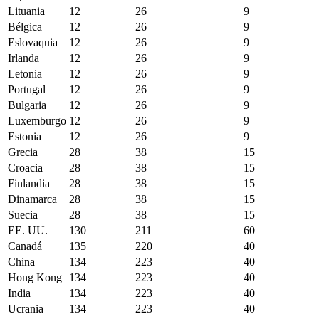
Lituania
12
26
9
Bélgica
12
26
9
Eslovaquia
12
26
9
Irlanda
12
26
9
Letonia
12
26
9
Portugal
12
26
9
Bulgaria
12
26
9
Luxemburgo
12
26
9
Estonia
12
26
9
Grecia
28
38
15
Croacia
28
38
15
Finlandia
28
38
15
Dinamarca
28
38
15
Suecia
28
38
15
EE. UU.
130
211
60
Canadá
135
220
40
China
134
223
40
Hong Kong
134
223
40
India
134
223
40
Ucrania
134
223
40