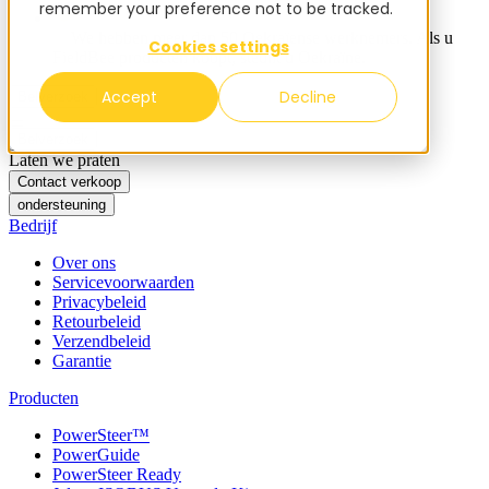
remember your preference not to be tracked.
✨ We hebben meer dan 50 Oekraïense werknemers. Als u
Cookies settings
FieldBee producten koopt, steunt u Oekraïne.
Accept
Decline
Belverzoek
Belverzoek
Laten we praten
Contact verkoop
ondersteuning
Bedrijf
Over ons
Servicevoorwaarden
Privacybeleid
Retourbeleid
Verzendbeleid
Garantie
Producten
PowerSteer™
PowerGuide
PowerSteer Ready