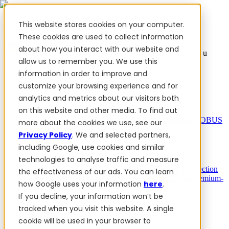
This website stores cookies on your computer.
These cookies are used to collect information
about how you interact with our website and
✨ We hebben meer dan 50 Oekraïense werknemers. Als u
allow us to remember you. We use this
FieldBee producten koopt, steunt u Oekraïne.
information in order to improve and
Producten
customize your browsing experience and for
analytics and metrics about our visitors both
Producten
on this website and other media. To find out
PowerSteer™
PowerSteer Ready
PowerGuide
Jaltest ISOBUS
more about the cookies we use, see our
Upgrade-Kit
PowerSteer VisionPro
myFieldBee
Privacy Policy
. We and selected partners,
including Google, use cookies and similar
Add-ons
technologies to analyse traffic and measure
Navigatie-app
RTK Basisstation
Tablet-kit
Implement Section
the effectiveness of our ads. You can learn
Display
Control Switch Panel
PowerWheel-set
1 jaar Premium-
how Google uses your information
here
.
garantie
If you decline, your information won’t be
Software
Voor dealers
tracked when you visit this website. A single
Reviews
cookie will be used in your browser to
Contact