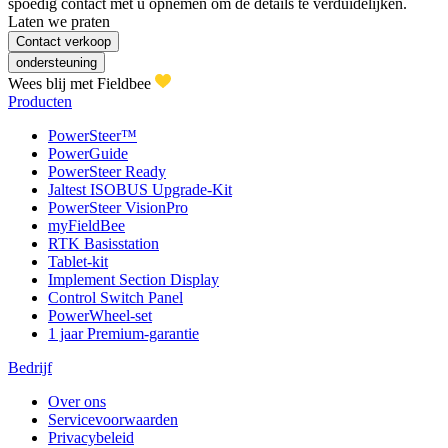
spoedig contact met u opnemen om de details te verduidelijken.
Laten we praten
Contact verkoop
ondersteuning
Wees blij met Fieldbee
Producten
PowerSteer™
PowerGuide
PowerSteer Ready
Jaltest ISOBUS Upgrade-Kit
PowerSteer VisionPro
myFieldBee
RTK Basisstation
Tablet-kit
Implement Section Display
Control Switch Panel
PowerWheel-set
1 jaar Premium-garantie
Bedrijf
Over ons
Servicevoorwaarden
Privacybeleid