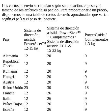
Los costos de envío se calculan según su ubicación, el peso y el
tamaño de los artículos de su pedido. Para proporcionarle un precio,
disponemos de una tabla de costos de envío aproximados que varían
según el país y el peso del paquete.
Sistema de dirección
Sistema de
asistida PowerSteer™
dirección
PowerGuide /
+ Complementos /
País
asistida
Complementos
Sistema de dirección
PowerSteer™
1-3 kg
asistida ECU-S1
12-15 kg
15-22 kg
Alemania
12
20
9
República
12
20
9
Checa
Rumania
12
20
9
Hungría
12
20
9
Austria
12
20
9
Reino Unido
25
30
18
Francia
12
26
9
Italia
12
26
9
Países Bajos
12
26
9
España
12
26
9