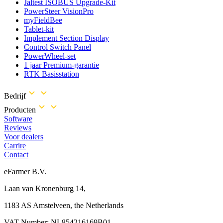
Jaltest ISOBUS Upgrade-Kit
PowerSteer VisionPro
myFieldBee
Tablet-kit
Implement Section Display
Control Switch Panel
PowerWheel-set
1 jaar Premium-garantie
RTK Basisstation
Bedrijf
Producten
Software
Reviews
Voor dealers
Carrire
Contact
eFarmer B.V.
Laan van Kronenburg 14,
1183 AS Amstelveen, the Netherlands
VAT Number: NL854216169B01