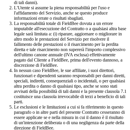
di tali danni).
L'Utente si assume la piena responsabilità per l'uso e
l'affidamento del Servizio, anche se questo produce
informazioni errate o risultati sbagliati.
La responsabilità totale di FieldBee dovuta a un errore
imputabile all'esecuzione del Contratto o a qualsiasi altra base
legale sarà limitata a: (i) riparare, aggiornare o migliorare in
altro modo le prestazioni del Servizio per risolvere il
fallimento delle prestazioni o il risarcimento per la perdita
diretta e tale risarcimento non supererà l'importo complessivo
dell'ultimo canone annuale (IVA esclusa) effettivamente
pagato dal Cliente a FieldBee, prima dell'evento dannoso, a
discrezione di FieldBee.
In nessun caso FieldBee, le sue affiliate, i suoi direttori,
funzionari e dipendenti saranno responsabili per danni diretti,
speciali, indiretti, consequenziali o incidentali, o per qualsiasi
altra perdita o danno di qualsiasi tipo, anche se sono stati
avvisati della possibilità di tali danni e la presente clausola 7.1
costituisce una clausola irrevocabile di terzi a beneficio di tali
parti.
Le esclusioni e le limitazioni a cui si fa riferimento in questo
paragrafo o in altre parti del presente Contratto cesseranno di
essere applicate se e nella misura in cui il danno è il risultato
di un'intenzione deliberata o di una negligenza da parte della
direzione di FieldBee.