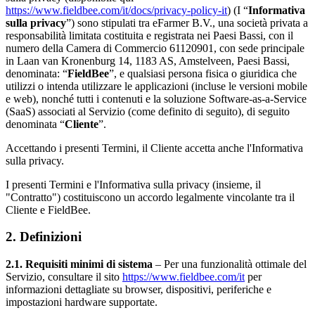
https://www.fieldbee.com/it/docs/privacy-policy-it
) (I “
Informativa
sulla privacy
”) sono stipulati tra eFarmer B.V., una società privata a
responsabilità limitata costituita e registrata nei Paesi Bassi, con il
numero della Camera di Commercio 61120901, con sede principale
in Laan van Kronenburg 14, 1183 AS, Amstelveen, Paesi Bassi,
denominata: “
FieldBee
”, e qualsiasi persona fisica o giuridica che
utilizzi o intenda utilizzare le applicazioni (incluse le versioni mobile
e web), nonché tutti i contenuti e la soluzione Software-as-a-Service
(SaaS) associati al Servizio (come definito di seguito), di seguito
denominata “
Cliente
”.
Accettando i presenti Termini, il Cliente accetta anche l'Informativa
sulla privacy.
I presenti Termini e l'Informativa sulla privacy (insieme, il
"Contratto") costituiscono un accordo legalmente vincolante tra il
Cliente e FieldBee.
2. Definizioni
2.1. Requisiti minimi di sistema
– Per una funzionalità ottimale del
Servizio, consultare il sito
https://www.fieldbee.com/it
per
informazioni dettagliate su browser, dispositivi, periferiche e
impostazioni hardware supportate.