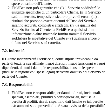
spese e rischio dell'Utente.
FieldBee non può garantire che (i) il Servizio soddisferà le
esigenze specifiche di un particolare Cliente, (ii) il Servizio
sarà ininterrotto, tempestivo, sicuro o privo di errori, (iii) i
risultati che possono essere ottenuti dall'uso del Servizio
saranno accurati, completi e affidabili, (iv) la qualità del
Servizio fornito al Cliente da FieldBee o qualsiasi altra
informazione o altro materiale fornito tramite il Servizio
soddisferà le aspettative del Cliente e (v) qualsiasi errore o
difetto nel Servizio sarà corretto.
7.2. Indennità
Il Cliente indennizzerà FieldBee e, come stipula irrevocabile da
parte di terzi, le sue affiliate, i suoi direttori, i suoi funzionari e i suoi
dipendenti, da tutti i danni, le responsabilità, i costi e le spese
(incluse le ragionevoli spese legali) derivanti dall'uso del Servizio da
parte del Cliente.
7.3. Responsabilità
FieldBee non è responsabile per danni indiretti, incidentali,
speciali, esemplari, punitivi o consequenziali, inclusa la
perdita di profitti, ricavi, risparmi o dati (anche se tali perdite
e/o aumenti sono prevedibili o è stata avvisata della possibilità