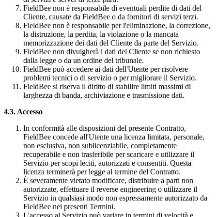
FieldBee non è responsabile di eventuali perdite di dati del
Cliente, causate da FieldBee o da fornitori di servizi terzi.
FieldBee non è responsabile per l'eliminazione, la correzione,
la distruzione, la perdita, la violazione o la mancata
memorizzazione dei dati del Cliente da parte del Servizio.
FieldBee non divulgherà i dati del Cliente se non richiesto
dalla legge o da un ordine del tribunale.
FieldBee può accedere ai dati dell'Utente per risolvere
problemi tecnici o di servizio o per migliorare il Servizio.
FieldBee si riserva il diritto di stabilire limiti massimi di
larghezza di banda, archiviazione e trasmissione dati.
4.3. Accesso
In conformità alle disposizioni del presente Contratto,
FieldBee concede all'Utente una licenza limitata, personale,
non esclusiva, non sublicenziabile, completamente
recuperabile e non trasferibile per scaricare e utilizzare il
Servizio per scopi leciti, autorizzati e consentiti. Questa
licenza terminerà per legge al termine del Contratto.
È severamente vietato modificare, distribuire a parti non
autorizzate, effettuare il reverse engineering o utilizzare il
Servizio in qualsiasi modo non espressamente autorizzato da
FieldBee nei presenti Termini.
L'accesso al Servizio può variare in termini di velocità e