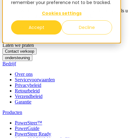
remember your preference not to be tracked.
✨ We hebben meer dan 50 Oekraïense werknemers. Als u
Cookies settings
FieldBee producten koopt, steunt u Oekraïne.
Accept
Decline
Belverzoek
Belverzoek
Laten we praten
Contact verkoop
ondersteuning
Bedrijf
Over ons
Servicevoorwaarden
Privacybeleid
Retourbeleid
Verzendbeleid
Garantie
Producten
PowerSteer™
PowerGuide
PowerSteer Ready