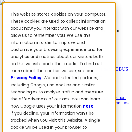
This website stores cookies on your computer.
These cookies are used to collect information
about how you interact with our website and
✨ We hebben meer dan 50 Oekraïense werknemers. Als u
allow us to remember you. We use this
FieldBee producten koopt, steunt u Oekraïne.
information in order to improve and
Producten
customize your browsing experience and for
analytics and metrics about our visitors both
Producten
on this website and other media. To find out
PowerSteer™
PowerSteer Ready
PowerGuide
Jaltest ISOBUS
more about the cookies we use, see our
Upgrade-Kit
PowerSteer VisionPro
myFieldBee
Privacy Policy
. We and selected partners,
including Google, use cookies and similar
Add-ons
technologies to analyse traffic and measure
Navigatie-app
RTK Basisstation
Tablet-kit
Implement Section
the effectiveness of our ads. You can learn
Display
Control Switch Panel
PowerWheel-set
1 jaar Premium-
how Google uses your information
here
.
garantie
If you decline, your information won’t be
Software
Voor dealers
tracked when you visit this website. A single
Reviews
cookie will be used in your browser to
Contact