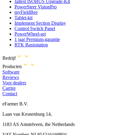
Jaltest ISOBUS Upgrade-Kit
PowerSteer VisionPro
myFieldBee
Tablet-kit
Implement Section Display
Control Switch Panel
PowerWheel-set
1 jaar Premium-garantie
RTK Basisstation
Bedrijf
Producten
Software
Reviews
Voor dealers
Carrire
Contact
eFarmer B.V.
Laan van Kronenburg 14,
1183 AS Amstelveen, the Netherlands
VAT Number: NL854216169B01