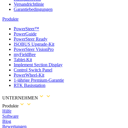
Versandrichtlinie
Garantiebedingungen
Produkte
PowerSteer™
PowerGuide
PowerSteer Ready
ISOBUS Upgrade-Kit
PowerSteer VisionPro
myFieldBee
Tablet-Kit
Implement Section Display
Control Switch Panel
PowerWheel-Kit
1-jährige Premium-Garantie
RTK Basisstation
UNTERNEHMEN
Produkte
Hilfe
Software
Blog
Bewertungen