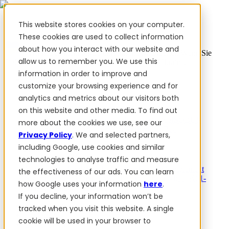
This website stores cookies on your computer.
These cookies are used to collect information
about how you interact with our website and
✨ Wir haben mehr als 50 ukrainische Mitarbeiter. Wenn Sie
allow us to remember you. We use this
FieldBee-Produkte kaufen, unterstützen Sie die Ukraine.
information in order to improve and
Produkte
customize your browsing experience and for
analytics and metrics about our visitors both
Produkte
on this website and other media. To find out
PowerSteer™
PowerSteer Ready
PowerGuide
ISOBUS
more about the cookies we use, see our
Upgrade-Kit
PowerSteer VisionPro
myFieldBee
Privacy Policy
. We and selected partners,
including Google, use cookies and similar
Add-ons
technologies to analyse traffic and measure
Navigations-App
RTK Basisstation
Tablet-Kit
Implement
the effectiveness of our ads. You can learn
Section Display
Control Switch Panel
PowerWheel-Kit
1-
how Google uses your information
here
.
jährige Premium-Garantie
If you decline, your information won’t be
Software
Für Händler
tracked when you visit this website. A single
Für OEM
cookie will be used in your browser to
Bewertungen