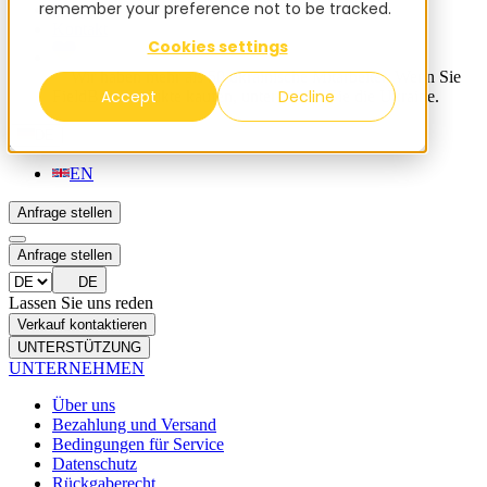
remember your preference not to be tracked.
Blog
Kontakt
Cookies settings
✨ Wir haben mehr als 50 ukrainische Mitarbeiter. Wenn Sie
Accept
Decline
FieldBee-Produkte kaufen, unterstützen Sie die Ukraine.
DE
EN
Anfrage stellen
Anfrage stellen
DE
Lassen Sie uns reden
Verkauf kontaktieren
UNTERSTÜTZUNG
UNTERNEHMEN
Über uns
Bezahlung und Versand
Bedingungen für Service
Datenschutz
Rückgaberecht