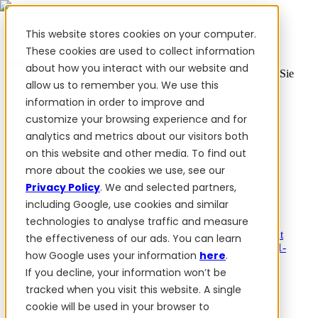
This website stores cookies on your computer.
These cookies are used to collect information
about how you interact with our website and
✨ Wir haben mehr als 50 ukrainische Mitarbeiter. Wenn Sie
allow us to remember you. We use this
FieldBee-Produkte kaufen, unterstützen Sie die Ukraine.
information in order to improve and
Produkte
customize your browsing experience and for
analytics and metrics about our visitors both
Produkte
on this website and other media. To find out
PowerSteer™
PowerSteer Ready
PowerGuide
ISOBUS
more about the cookies we use, see our
Upgrade-Kit
PowerSteer VisionPro
myFieldBee
Privacy Policy
. We and selected partners,
including Google, use cookies and similar
Add-ons
technologies to analyse traffic and measure
Navigations-App
RTK Basisstation
Tablet-Kit
Implement
the effectiveness of our ads. You can learn
Section Display
Control Switch Panel
PowerWheel-Kit
1-
how Google uses your information
here
.
jährige Premium-Garantie
If you decline, your information won’t be
Software
Für Händler
tracked when you visit this website. A single
Für OEM
cookie will be used in your browser to
Bewertungen