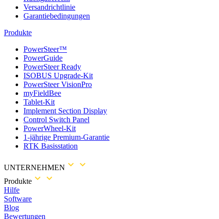
Versandrichtlinie
Garantiebedingungen
Produkte
PowerSteer™
PowerGuide
PowerSteer Ready
ISOBUS Upgrade-Kit
PowerSteer VisionPro
myFieldBee
Tablet-Kit
Implement Section Display
Control Switch Panel
PowerWheel-Kit
1-jährige Premium-Garantie
RTK Basisstation
UNTERNEHMEN
Produkte
Hilfe
Software
Blog
Bewertungen