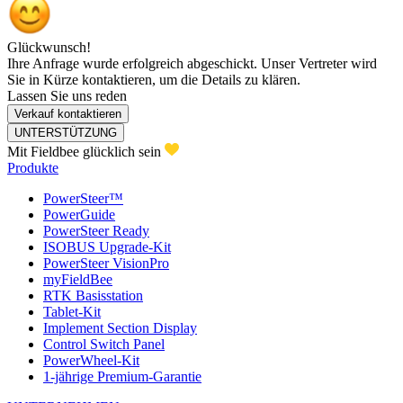
Glückwunsch!
Ihre Anfrage wurde erfolgreich abgeschickt. Unser Vertreter wird
Sie in Kürze kontaktieren, um die Details zu klären.
Lassen Sie uns reden
Verkauf kontaktieren
UNTERSTÜTZUNG
Mit Fieldbee glücklich sein
Produkte
PowerSteer™
PowerGuide
PowerSteer Ready
ISOBUS Upgrade-Kit
PowerSteer VisionPro
myFieldBee
RTK Basisstation
Tablet-Kit
Implement Section Display
Control Switch Panel
PowerWheel-Kit
1-jährige Premium-Garantie