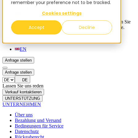
remember your preference not to be tracked.
Blog
Kontakt
Cookies settings
✨ Wir haben mehr als 50 ukrainische Mitarbeiter. Wenn Sie
Accept
Decline
FieldBee-Produkte kaufen, unterstützen Sie die Ukraine.
DE
EN
Anfrage stellen
Anfrage stellen
DE
Lassen Sie uns reden
Verkauf kontaktieren
UNTERSTÜTZUNG
UNTERNEHMEN
Über uns
Bezahlung und Versand
Bedingungen für Service
Datenschutz
Rückgaberecht