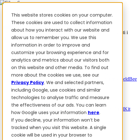
This website stores cookies on your computer.
These cookies are used to collect information
about how you interact with our website and
✨ Abbiamo più di 50 dipendenti ucraini. Quando acquisti i
allow us to remember you. We use this
prodotti FieldBee, supporti l'Ucraina.
information in order to improve and
Prodotti
customize your browsing experience and for
analytics and metrics about our visitors both
Prodotti
on this website and other media. To find out
PowerSteer™
PowerSteer Ready
PowerGuide
Kit di
more about the cookies we use, see our
espansione ISOBUS Jaltest
PowerSteer VisionPro
myFieldBee
Privacy Policy
. We and selected partners,
including Google, use cookies and similar
Componenti aggiuntivi
technologies to analyse traffic and measure
App di navigazione
Stazione base RTK
Tablet
the effectiveness of our ads. You can learn
Kit
Monitoraggio controllo sezioni
Control Switch Panel
Kit
how Google uses your information
here
.
PowerWheel
1 anno di Garanzia Premium
If you decline, your information won’t be
Software
Per i rivenditori
tracked when you visit this website. A single
Recensioni
cookie will be used in your browser to
Contatti