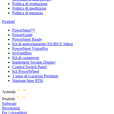
Politica di restituzione
Politica di spedizione
Politica di garanzia
Prodotti
PowerSteer™
PowerGuide
PowerSteer Ready
Kit di aggiornamento ISOBUS Jaltest
PowerSteer VisionPro
myFieldBee
Kit di compresse
Implement Section Display
Control Switch Panel
Kit PowerWheel
1 anno di Garanzia Premium
Stazione base RTK
Azienda
Prodotti
Software
Recensioni
Per i rivenditori