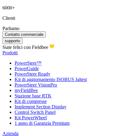
6000+
Clienti
Parliamo
Contatto commerciale
supporto
Siate felici con Fieldbee
Prodotti
PowerSteer™
PowerGuide
PowerSteer Ready
Kit di aggiornamento ISOBUS Jaltest
PowerSteer VisionPro
myFieldBee
Stazione base RTK
Kit di compresse
Implement Section Display
Control Switch Panel
Kit PowerWheel
1 anno di Garanzia Premium
Azienda