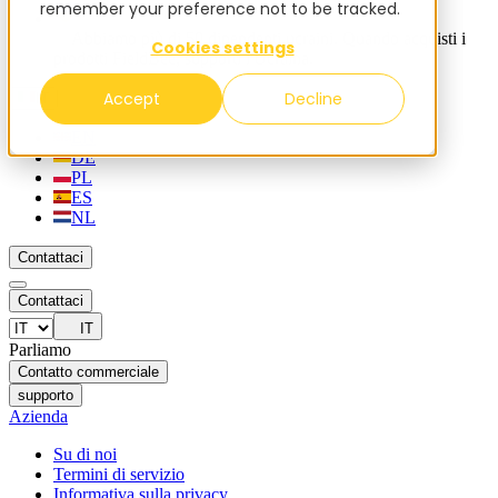
remember your preference not to be tracked.
✨ Abbiamo più di 50 dipendenti ucraini. Quando acquisti i
Cookies settings
prodotti FieldBee, supporti l'Ucraina.
Accept
Decline
IT
EN
DE
PL
ES
NL
Contattaci
Contattaci
IT
Parliamo
Contatto commerciale
supporto
Azienda
Su di noi
Termini di servizio
Informativa sulla privacy