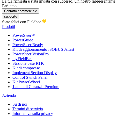
La tua richiesta è stata inviata con successo. Un nostro rappresentante ti
Parliamo
Contatto commerciale
supporto
Siate felici con Fieldbee
Prodotti
PowerSteer™
PowerGuide
PowerSteer Ready
Kit di aggiornamento ISOBUS Jaltest
PowerSteer VisionPro
myFieldBee
Stazione base RTK
Kit di compresse
Implement Section Display
Control Switch Panel
Kit PowerWheel
1 anno di Garanzia Premium
Azienda
Su di noi
Termini di servizio
Informativa sulla privacy