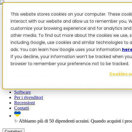
This website stores cookies on your computer. These cook
interact with our website and allow us to remember you. W
customize your browsing experience and for analytics and 
✨ Abbiamo più di 50 dipendenti ucraini. Quando acquisti i prodot
other media. To find out more about the cookies we use, 
Prodotti
including Google, use cookies and similar technologies to 
ads. You can learn how Google uses your information
her
Prodotti
If you decline, your information won’t be tracked when you vi
browser to remember your preference not to be tracked.
PowerSteer™
PowerSteer Ready
PowerGuide
Kit di espansion
Cookies s
Componenti aggiuntivi
App di navigazione
Stazione base RTK
Tablet Kit
Monitoraggio c
Software
Per i rivenditori
Recensioni
Contatti
✨ Abbiamo più di 50 dipendenti ucraini. Quando acquisti i prodo
Contattaci