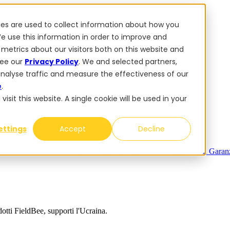
ies are used to collect information about how you
e use this information in order to improve and
metrics about our visitors both on this website and
ti FieldBee, supporti l'Ucraina.
see our
Privacy Policy
. We and selected partners,
analyse traffic and measure the effectiveness of our
e
.
sit this website. A single cookie will be used in your
e ISOBUS Jaltest
PowerSteer VisionPro
myFieldBee
ettings
Accept
Decline
ontrollo sezioni
Control Switch Panel
Kit PowerWheel
1 anno di Gara
tti FieldBee, supporti l'Ucraina.