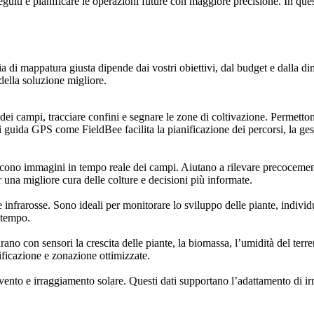
eguiti e pianificare le operazioni future con maggiore precisione. In quest
 di mappatura giusta dipende dai vostri obiettivi, dal budget e dalla dime
 della soluzione migliore.
dei campi, tracciare confini e segnare le zone di coltivazione. Permetto
 guida GPS come FieldBee facilita la pianificazione dei percorsi, la gesti
iscono immagini in tempo reale dei campi. Aiutano a rilevare precocemente 
r una migliore cura delle colture e decisioni più informate.
 e infrarosse. Sono ideali per monitorare lo sviluppo delle piante, indiv
 tempo.
con sensori la crescita delle piante, la biomassa, l’umidità del terreno
ficazione e zonazione ottimizzate.
, vento e irraggiamento solare. Questi dati supportano l’adattamento di i