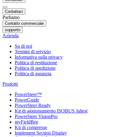
Contattaci
Parliamo
Contatto commerciale
supporto
Azienda
Su di noi
Termini di servizio
Informativa sulla privacy
Politica di restituzione
Politica di spedizione
Politica di garanzia
Prodotti
PowerSteer™
PowerGuide
PowerSteer Ready
Kit di aggiornamento ISOBUS Jaltest
PowerSteer VisionPro
myFieldBee
Kit di compresse
Implement Section Display