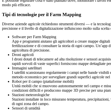
È possibile registrare cosa è stato piantato dove, monitorare i lavori es
modo più efficace.
Tipi di tecnologie per il Farm Mapping
Diverse aziende agricole richiedono strumenti diversi — e la tecnologia
precisione e il livello di digitalizzazione influiscono molto sulla scelta
Software per Farm Mapping
App e programmi aiutano gli agricoltori a creare mappe digitali 
fertilizzazione e di consultare la storia di ogni campo. Un’app di
agricoltura di precisione.
Droni agricoli
I droni dotati di telecamere ad alta risoluzione e sensori acquis
rapidi sorvoli di vaste superfici forniscono mappe dettagliate pe
Immagini satellitari
I satelliti scansionano regolarmente i campi nelle bande visibili
metodo economico per sorvegliare grandi superfici agricole nel
Robot per il campo (piattaforme mobili)
Unità mobili che si muovono autonomamente nel campo e misurano 
condizioni difficili e producono mappe 3D precise per una piani
Stazioni meteorologiche
Stazioni installate in loco misurano temperatura, precipitazioni
di ogni zona del campo.
Sensori di umidità