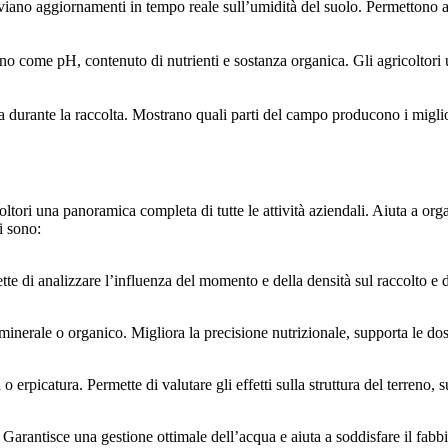
inviano aggiornamenti in tempo reale sull’umidità del suolo. Permettono a
eno come pH, contenuto di nutrienti e sostanza organica. Gli agricoltori u
 durante la raccolta. Mostrano quali parti del campo producono i migliori 
tori una panoramica completa di tutte le attività aziendali. Aiuta a orga
i sono:
tte di analizzare l’influenza del momento e della densità sul raccolto e di
e minerale o organico. Migliora la precisione nutrizionale, supporta le dos
erpicatura. Permette di valutare gli effetti sulla struttura del terreno, su
 Garantisce una gestione ottimale dell’acqua e aiuta a soddisfare il fab