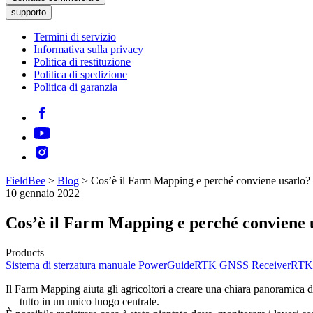
supporto
Termini di servizio
Informativa sulla privacy
Politica di restituzione
Politica di spedizione
Politica di garanzia
FieldBee
>
Blog
>
Cos’è il Farm Mapping e perché conviene usarlo?
10 gennaio 2022
Cos’è il Farm Mapping e perché conviene 
Products
Sistema di sterzatura manuale PowerGuide
RTK GNSS Receiver
RTK 
Il Farm Mapping aiuta gli agricoltori a creare una chiara panoramica digi
— tutto in un unico luogo centrale.