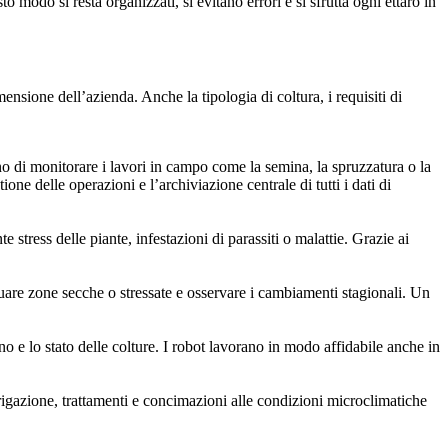
o modo si resta organizzati, si evitano errori e si sfrutta ogni ettaro in
nsione dell’azienda. Anche la tipologia di coltura, i requisiti di
no di monitorare i lavori in campo come la semina, la spruzzatura o la
one delle operazioni e l’archiviazione centrale di tutti i dati di
stress delle piante, infestazioni di parassiti o malattie. Grazie ai
iduare zone secche o stressate e osservare i cambiamenti stagionali. Un
 e lo stato delle colture. I robot lavorano in modo affidabile anche in
rrigazione, trattamenti e concimazioni alle condizioni microclimatiche