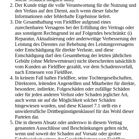
Der Kunde trägt die volle Verantwortung für die Nutzung und
den Verlass auf den Dienst, auch wenn dieser falsche
Informationen oder fehlerhafte Ergebnisse liefert.
Die Gesamthaftung von FieldBee aufgrund eines
zurechenbaren Versagens bei der Erfüllung des Vertrags oder
aus sonstigem Rechtsgrund ist auf Folgendes beschränkt: (i)
Reparatur, Aktualisierung oder anderweitige Verbesserung der
Leistung des Dienstes zur Behebung des Leistungsversagens
oder Entschädigung für direkte Verluste, und diese
Entschädigung darf den Gesamtbetrag der letzten jährlichen
Gebühr (ohne Mehrwertsteuer) nicht überschreiten tatsächlich
vom Kunden an FieldBee gezahlt, vor dem Schadensvorfall,
nach Ermessen von FieldBee.
In keinem Fall haften FieldBee, seine Tochtergesellschaften,
Direktoren, leitenden Angestellten und Mitarbeiter für direkte,
besondere, indirekte, Folgeschäden oder zufällige Schäden
oder für jeden anderen Verlust oder Schaden jeglicher Art,
auch wenn sie auf die Möglichkeit solcher Schäden
hingewiesen wurden, und diese Klausel 7.1 stellt ein e
unwiderrufliche Drittbegünstigtenklausel für das Wohl dieser
Parteien dar.
Die in diesem Absatz oder anderswo in diesem Vertrag
genannten Ausschlüsse und Beschränkungen gelten nicht,
wenn und soweit der Schaden auf Vorsatz oder grober