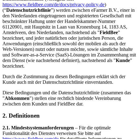
https://www.fieldbee.com/de/docs/privacy-policy-de
)
(“
Datenschutzrichtlinie
”) werden zwischen eFarmer B.V., einer in
den Niederlanden eingetragenen und registrierten Gesellschaft mit
beschränkter Haftung unter der Handelskammer-Nummer
61120901, mit Hauptsitz in Laan van Kronenburg 14, 1183 AS,
Amstelveen, den Niederlanden, nachstehend als "
FieldBee
"
bezeichnet, und jeder natürlichen oder juristischen Person, die
Anwendungen (einschließlich sowohl der mobilen als auch der
Web-Versionen) nutzt oder nutzen möchte, sowie sämtliche Inhalte
und Software-as-a-Service (SaaS)-Lösungen im Zusammenhang mit
dem Dienst (wie nachstehend definiert), nachstehend als "
Kunde
"
bezeichnet.
Durch die Zustimmung zu diesen Bedingungen erklärt sich der
Kunde auch mit der Datenschutzrichtlinie einverstanden.
Diese Bedingungen und die Datenschutzrichtlinie (zusammen das
"
Abkommen
") stellen eine rechtlich bindende Vereinbarung
zwischen dem Kunden und FieldBee dar.
2. Definitionen
2.1. Mindestsystemanforderungen
– Für die optimale
Funktionalität des Dienstes verweisen Sie bitte auf
https://www.fieldbee.com/de
für detaillierte Informationen zu