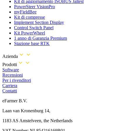
Kit di aggiornamento ISOBUS Jaltest
PowerSteer VisionPro
myFieldBee
Kit di compresse
Implement Section Display
Control Switch Panel
Kit PowerWheel
1 anno di Garanzia Premium
Stazione base RTK
Azienda
Prodotti
Software
Recensioni
Per i rivenditori
Carriera
Contatti
eFarmer B.V.
Laan van Kronenburg 14,
1183 AS Amstelveen, the Netherlands
VAT Number: NL854216169B01