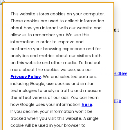
This website stores cookies on your computer.
These cookies are used to collect information
about how you interact with our website and
✨ Abbiamo più di 50 dipendenti ucraini. Quando acquisti i
allow us to remember you. We use this
prodotti FieldBee, supporti l'Ucraina.
information in order to improve and
Prodotti
customize your browsing experience and for
analytics and metrics about our visitors both
Prodotti
on this website and other media. To find out
PowerSteer™
PowerSteer Ready
PowerGuide
Kit di
more about the cookies we use, see our
espansione ISOBUS Jaltest
PowerSteer VisionPro
myFieldBee
Privacy Policy
. We and selected partners,
including Google, use cookies and similar
Componenti aggiuntivi
technologies to analyse traffic and measure
App di navigazione
Stazione base RTK
Tablet
the effectiveness of our ads. You can learn
Kit
Monitoraggio controllo sezioni
Control Switch Panel
Kit
how Google uses your information
here
.
PowerWheel
1 anno di Garanzia Premium
If you decline, your information won’t be
Software
Per i rivenditori
tracked when you visit this website. A single
Recensioni
cookie will be used in your browser to
Contatti