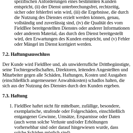
spezifischen Anforderungen eines bestimmten Kunden
entspricht, (ii) der Dienst unterbrechungsfrei, rechtzeitig,
sicher oder fehlerfrei sein wird, (iii) die Ergebnisse, die durch
die Nutzung des Dienstes erzielt werden können, genau,
vollständig und zuverlässig sind, (iv) die Qualität des vom
FieldBee bereitgestellten Dienstes oder anderer Informationen
oder anderem Material, das durch den Dienst bereitgestellt
wird, den Erwartungen des Kunden entspricht, und (v) Fehler
oder Mängel im Dienst korrigiert werden.
7.2. Haftungsausschluss
Der Kunde wird FieldBee und, als unwiderrufliche Drittbegünstigte,
seine Tochtergesellschaften, Direktoren, leitenden Angestellten und
Mitarbeiter gegen alle Schäden, Haftungen, Kosten und Ausgaben
(einschließlich angemessener Anwaltskosten) schadlos halten, die
sich aus der Nutzung des Dienstes durch den Kunden ergeben.
7.3. Haftung
FieldBee haftet nicht für mittelbare, zufällige, besondere,
exemplarische, strafende oder Folgeschäden, einschließlich
entgangener Gewinne, Umsätze, Ersparnisse oder Daten
(auch wenn solche Verluste und/oder Erhöhungen
vorhersehbar sind oder darauf hingewiesen wurde, dass
solche Schäden möglich sind).