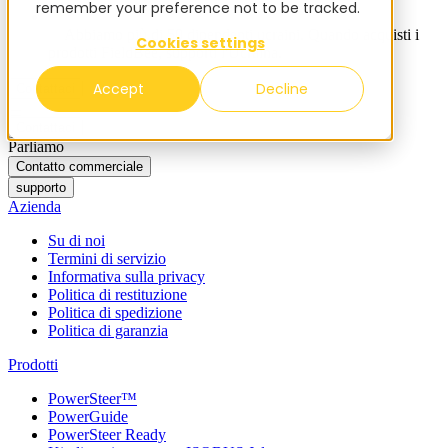
remember your preference not to be tracked.
✨ Abbiamo più di 50 dipendenti ucraini. Quando acquisti i
Cookies settings
prodotti FieldBee, supporti l'Ucraina.
Accept
Decline
Contattaci
Contattaci
Parliamo
Contatto commerciale
supporto
Azienda
Su di noi
Termini di servizio
Informativa sulla privacy
Politica di restituzione
Politica di spedizione
Politica di garanzia
Prodotti
PowerSteer™
PowerGuide
PowerSteer Ready