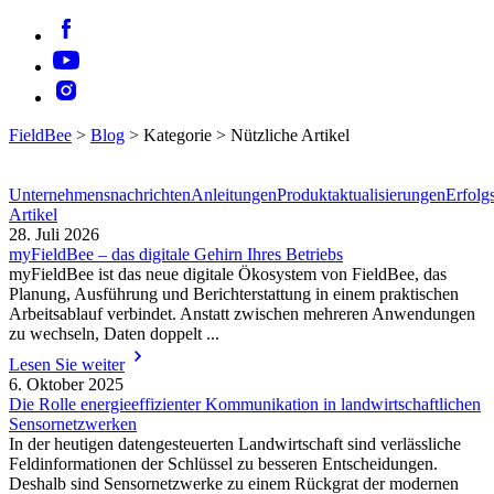
FieldBee
>
Blog
>
Kategorie
>
Nützliche Artikel
Unternehmensnachrichten
Anleitungen
Produktaktualisierungen
Erfolg
Artikel
28. Juli 2026
myFieldBee – das digitale Gehirn Ihres Betriebs
myFieldBee ist das neue digitale Ökosystem von FieldBee, das
Planung, Ausführung und Berichterstattung in einem praktischen
Arbeitsablauf verbindet. Anstatt zwischen mehreren Anwendungen
zu wechseln, Daten doppelt ...
Lesen Sie weiter
6. Oktober 2025
Die Rolle energieeffizienter Kommunikation in landwirtschaftlichen
Sensornetzwerken
In der heutigen datengesteuerten Landwirtschaft sind verlässliche
Feldinformationen der Schlüssel zu besseren Entscheidungen.
Deshalb sind Sensornetzwerke zu einem Rückgrat der modernen