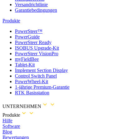
Versandrichtlinie
Garantiebedingungen
Produkte
PowerSteer™
PowerGuide
PowerSteer Ready
ISOBUS Upgrade-Kit
PowerSteer VisionPro
myFieldBee
Tablet-Kit
Implement Section Display
Control Switch Panel
PowerWheel-Kit
1-jährige Premium-Garantie
RTK Basisstation
UNTERNEHMEN
Produkte
Hilfe
Software
Blog
Bewertungen