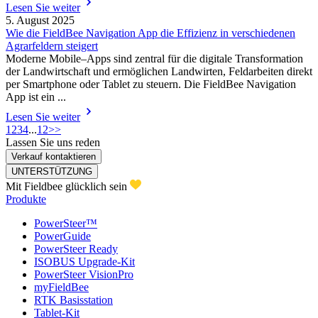
Lesen Sie weiter
5. August 2025
Wie die FieldBee Navigation App die Effizienz in verschiedenen
Agrarfeldern steigert
Moderne Mobile–Apps sind zentral für die digitale Transformation
der Landwirtschaft und ermöglichen Landwirten, Feldarbeiten direkt
per Smartphone oder Tablet zu steuern. Die FieldBee Navigation
App ist ein ...
Lesen Sie weiter
1
2
3
4
...
12
>>
Lassen Sie uns reden
Verkauf kontaktieren
UNTERSTÜTZUNG
Mit Fieldbee glücklich sein
Produkte
PowerSteer™
PowerGuide
PowerSteer Ready
ISOBUS Upgrade-Kit
PowerSteer VisionPro
myFieldBee
RTK Basisstation
Tablet-Kit