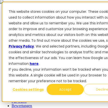
This website stores cookies on your computer. These cook
used to collect information about how you interact with o
website and allow us to remember you. We use this inform
✨ Wir haben mehr als 50 ukrainische Mitarbeiter. Wenn Sie
order to improve and customize your browsing experience
FieldBee-Produkte kaufen, unterstützen Sie die Ukraine.
analytics and metrics about our visitors both on this webs
Produkte
other media. To find out more about the cookies we use, 
Privacy Policy
. We and selected partners, including Googl
Produkte
cookies and similar technologies to analyse traffic and m
PowerSteer™
PowerSteer Ready
PowerGuide
ISOBUS
the effectiveness of our ads. You can learn how Google us
Upgrade-Kit
PowerSteer VisionPro
myFieldBee
information
here
.
If you decline, your information won’t be tracked when you 
Add-ons
this website. A single cookie will be used in your browser to
Navigations-App
RTK Basisstation
Tablet-Kit
Implement
remember your preference not to be tracked.
Section Display
Control Switch Panel
PowerWheel-Kit
1-
jährige Premium-Garantie
Cookies settings
Accept
Declin
Software
Für Händler
Für OEM
Bewertungen