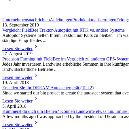
Unternehmensnachrichten
Anleitungen
Produktaktualisierungen
Erfolg
13. September 2019
Vergleich: FieldBee Traktor-Autopilot mit RTK vs. andere Systeme
Autopilot-Systeme helfen Ihrem Traktor, auf Kurs zu bleiben – im w
ständige Eingriffe des ...
Lesen Sie weiter
27. August 2019
Precision Farming mit FieldBee im Vergleich zu anderen GPS-System
Jedes Jahr investieren Landwirte erhebliche Summen in ihre künftigen
landwirtschaftliche Betriebe ...
Lesen Sie weiter
19. April 2018
Erstellen Sie Ihr DREAM Autosteuergerät (Teil 2)
Since we started our big project to create the autosteer system that 
Lesen Sie weiter
5. April 2018
Kümmerst du dich um Bienen? Können Landwirte etwas tun, um sie z
A few months ago I was approached by the president of Ukrainia
Lesen Sie weiter