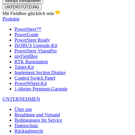
Verkauf kontaktieren
UNTERSTÜTZUNG
Mit Fieldbee glücklich sein
Produkte
PowerSteer™
PowerGuide
PowerSteer Ready
ISOBUS Upgrade-Kit
PowerSteer VisionPro
myFieldBee
RTK Basisstation
Tablet-Kit
Implement Section Display
Control Switch Panel
PowerWheel-Kit
1-jährige Premium-Garantie
UNTERNEHMEN
Über uns
Bezahlung und Versand
Bedingungen für Service
Datenschutz
Rückgaberecht