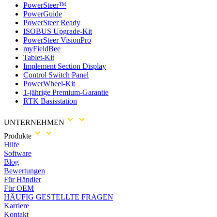
PowerSteer™
PowerGuide
PowerSteer Ready
ISOBUS Upgrade-Kit
PowerSteer VisionPro
myFieldBee
Tablet-Kit
Implement Section Display
Control Switch Panel
PowerWheel-Kit
1-jährige Premium-Garantie
RTK Basisstation
UNTERNEHMEN
Produkte
Hilfe
Software
Blog
Bewertungen
Für Händler
Für OEM
HÄUFIG GESTELLTE FRAGEN
Karriere
Kontakt