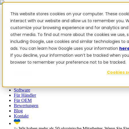
This website stores cookies on your computer. These cook
interact with our website and allow us to remember you. W
customize your browsing experience and for analytics and 
✨ Wir haben mehr als 50 ukrainische Mitarbeiter. Wenn Sie Fiel
other media. To find out more about the cookies we use, 
Produkte
including Google, use cookies and similar technologies to 
ads. You can learn how Google uses your information
her
Produkte
If you decline, your information won’t be tracked when you vi
browser to remember your preference not to be tracked.
PowerSteer™
PowerSteer Ready
PowerGuide
ISOBUS Upgrade
Cookies s
Add-ons
Navigations-App
RTK Basisstation
Tablet-Kit
Implement Sectio
Software
Für Händler
Für OEM
Bewertungen
Blog
Kontakt
✨ Wir haben mehr als 50 ukrainische Mitarbeiter. Wenn Sie Fie