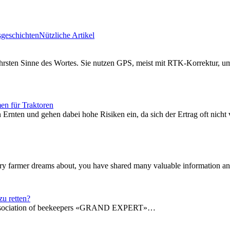
sgeschichten
Nützliche Artikel
ahrsten Sinne des Wortes. Sie nutzen GPS, meist mit RTK-Korrektur, u
en für Traktoren
 Ernten und gehen dabei hohe Risiken ein, da sich der Ertrag oft nicht
every farmer dreams about, you have shared many valuable information an
u retten?
n association of beekeepers «GRAND EXPERT»…