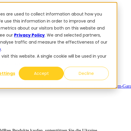
ies are used to collect information about how you
e use this information in order to improve and
metrics about our visitors both on this website and
dBee-Produkte kaufen, unterstützen Sie die Ukraine.
see our
Privacy Policy
. We and selected partners,
analyse traffic and measure the effectiveness of our
e
.
sit this website. A single cookie will be used in your
-Kit
PowerSteer VisionPro
myFieldBee
ettings
Accept
Decline
n Display
Control Switch Panel
PowerWheel-Kit
1-jährige Premium-Gara
ldBee-Produkte kaufen, unterstützen Sie die Ukraine.