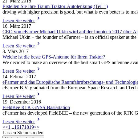
21. März 2018
Erstellen Sie Ihre Traum-Traktor-Autolenkung (Teil 1)
driving with higher precision is good, but what is even better is to ma
Lesen Sie weiter
16. März 2017
CEO von eFarmer Michael Utkin wird auf der Innotech 2017 über A
Michael Utkin – the founder of eFarmer – is an official speaker at the
Lesen Sie weiter
3. März 2017
Welche ist die beste GPS-Antenne für Ihren Traktor?
We decided to make an overview of the best smart GPS antennae availab
Lesen Sie weiter
14. Februar 2017
eFarmer und das Europäische Raumfahrtforschungs- und Technologi
eFarmer B.V. graduated from the European Space Research and Techn
Lesen Sie weiter
19. Dezember 2016
FieldBee RTK GNSS-Basisstation
eFarmer has developed FieldBEE – the new generation of the RTK GPS 
Lesen Sie weiter
<<
1
...
16
17
18
19
>>
Lassen Sie uns reden