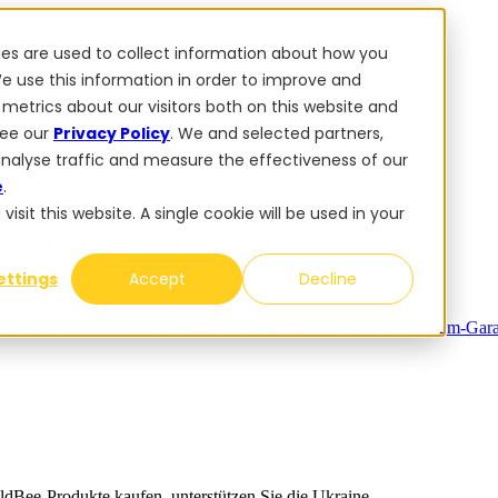
ies are used to collect information about how you
e use this information in order to improve and
metrics about our visitors both on this website and
dBee-Produkte kaufen, unterstützen Sie die Ukraine.
see our
Privacy Policy
. We and selected partners,
analyse traffic and measure the effectiveness of our
e
.
sit this website. A single cookie will be used in your
-Kit
PowerSteer VisionPro
myFieldBee
ettings
Accept
Decline
n Display
Control Switch Panel
PowerWheel-Kit
1-jährige Premium-Gara
ldBee-Produkte kaufen, unterstützen Sie die Ukraine.