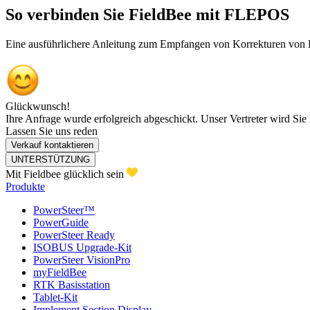
So verbinden Sie FieldBee mit FLEPOS
Eine ausführlichere Anleitung zum Empfangen von Korrekturen von
Glückwunsch!
Ihre Anfrage wurde erfolgreich abgeschickt. Unser Vertreter wird Sie 
Lassen Sie uns reden
Verkauf kontaktieren
UNTERSTÜTZUNG
Mit Fieldbee glücklich sein
Produkte
PowerSteer™
PowerGuide
PowerSteer Ready
ISOBUS Upgrade-Kit
PowerSteer VisionPro
myFieldBee
RTK Basisstation
Tablet-Kit
Implement Section Display