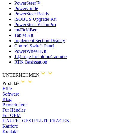
PowerSteer™
PowerGuide
PowerSteer Ready
ISOBUS Upgrade-Kit
PowerSteer VisionPro
myFieldBee
Tablet-Kit
Implement Section Display
Control Switch Panel
PowerWheel-Kit
1-jährige Premium-Garantie
RTK Basisstation
UNTERNEHMEN
Produkte
Hilfe
Software
Blog
Bewertungen
Für Händler
Für OEM
HÄUFIG GESTELLTE FRAGEN
Karriere
Kontakt