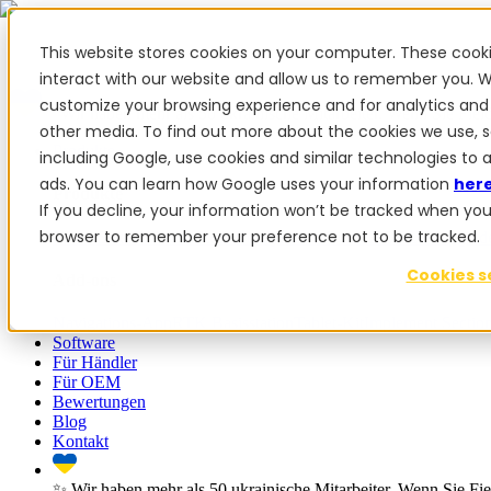
This website stores cookies on your computer. These cook
interact with our website and allow us to remember you. W
customize your browsing experience and for analytics and 
✨ Wir haben mehr als 50 ukrainische Mitarbeiter. Wenn Sie Fiel
other media. To find out more about the cookies we use, 
Produkte
including Google, use cookies and similar technologies to 
ads. You can learn how Google uses your information
her
Produkte
If you decline, your information won’t be tracked when you vi
browser to remember your preference not to be tracked.
PowerSteer™
PowerSteer Ready
PowerGuide
ISOBUS Upgrade
Cookies s
Add-ons
Navigations-App
RTK Basisstation
Tablet-Kit
Implement Sectio
Software
Für Händler
Für OEM
Bewertungen
Blog
Kontakt
✨ Wir haben mehr als 50 ukrainische Mitarbeiter. Wenn Sie Fie