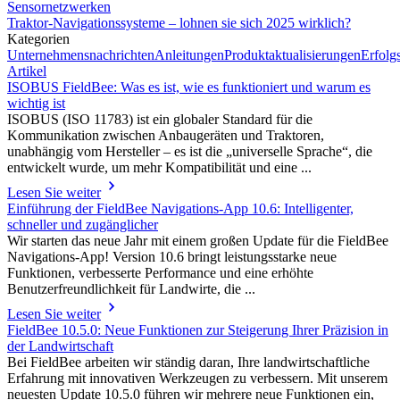
Sensornetzwerken
Traktor-Navigationssysteme – lohnen sie sich 2025 wirklich?
Kategorien
Unternehmensnachrichten
Anleitungen
Produktaktualisierungen
Erfolg
Artikel
ISOBUS FieldBee: Was es ist, wie es funktioniert und warum es
wichtig ist
ISOBUS (ISO 11783) ist ein globaler Standard für die
Kommunikation zwischen Anbaugeräten und Traktoren,
unabhängig vom Hersteller – es ist die „universelle Sprache“, die
entwickelt wurde, um mehr Kompatibilität und eine ...
Lesen Sie weiter
Einführung der FieldBee Navigations-App 10.6: Intelligenter,
schneller und zugänglicher
Wir starten das neue Jahr mit einem großen Update für die FieldBee
Navigations-App! Version 10.6 bringt leistungsstarke neue
Funktionen, verbesserte Performance und eine erhöhte
Benutzerfreundlichkeit für Landwirte, die ...
Lesen Sie weiter
FieldBee 10.5.0: Neue Funktionen zur Steigerung Ihrer Präzision in
der Landwirtschaft
Bei FieldBee arbeiten wir ständig daran, Ihre landwirtschaftliche
Erfahrung mit innovativen Werkzeugen zu verbessern. Mit unserem
neuesten Update 10.5.0 führen wir mehrere neue Funktionen ein,