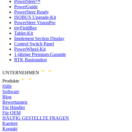
PowerSteer™
PowerGuide
PowerSteer Ready
ISOBUS Upgrade-Kit
PowerSteer VisionPro
myFieldBee
Tablet-Kit
Implement Section Display
Control Switch Panel
PowerWheel-Kit
1-jährige Premium-Garantie
RTK Basisstation
UNTERNEHMEN
Produkte
Hilfe
Software
Blog
Bewertungen
Für Händler
Für OEM
HÄUFIG GESTELLTE FRAGEN
Karriere
Kontakt