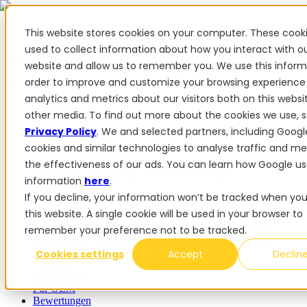
This website stores cookies on your computer. These cook
used to collect information about how you interact with o
website and allow us to remember you. We use this inform
✨ Wir haben mehr als 50 ukrainische Mitarbeiter. Wenn Sie
order to improve and customize your browsing experience
FieldBee-Produkte kaufen, unterstützen Sie die Ukraine.
analytics and metrics about our visitors both on this webs
Produkte
other media. To find out more about the cookies we use, 
Privacy Policy
. We and selected partners, including Googl
Produkte
cookies and similar technologies to analyse traffic and m
PowerSteer™
PowerSteer Ready
PowerGuide
ISOBUS
the effectiveness of our ads. You can learn how Google us
Upgrade-Kit
PowerSteer VisionPro
myFieldBee
information
here
.
If you decline, your information won’t be tracked when you 
Add-ons
this website. A single cookie will be used in your browser to
Navigations-App
RTK Basisstation
Tablet-Kit
Implement
remember your preference not to be tracked.
Section Display
Control Switch Panel
PowerWheel-Kit
1-
jährige Premium-Garantie
Cookies settings
Accept
Declin
Software
Für Händler
Für OEM
Bewertungen