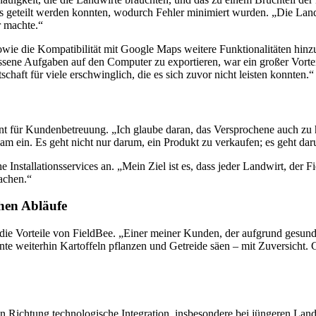
geteilt werden konnten, wodurch Fehler minimiert wurden. „Die Landwi
r machte.“
owie die Kompatibilität mit Google Maps weitere Funktionalitäten hinzu
ene Aufgaben auf den Computer zu exportieren, war ein großer Vorteil
haft für viele erschwinglich, die es sich zuvor nicht leisten konnten.“
t für Kundenbetreuung. „Ich glaube daran, das Versprochene auch zu ha
sam ein. Es geht nicht nur darum, ein Produkt zu verkaufen; es geht da
e Installationsservices an. „Mein Ziel ist es, dass jeder Landwirt, der F
machen.“
chen Abläufe
ie Vorteile von FieldBee. „Einer meiner Kunden, der aufgrund gesundh
te weiterhin Kartoffeln pflanzen und Getreide säen – mit Zuversicht. 
n Richtung technologische Integration, insbesondere bei jüngeren Landw