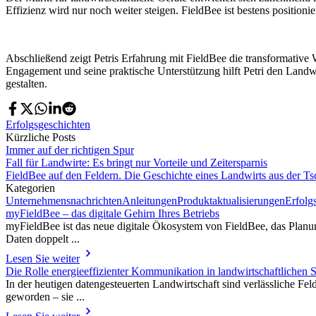
Effizienz wird nur noch weiter steigen. FieldBee ist bestens posit
Abschließend zeigt Petris Erfahrung mit FieldBee die transformati
Engagement und seine praktische Unterstützung hilft Petri den Landwir
gestalten.
Erfolgsgeschichten
Kürzliche Posts
Immer auf der richtigen Spur
Fall für Landwirte: Es bringt nur Vorteile und Zeitersparnis
FieldBee auf den Feldern. Die Geschichte eines Landwirts aus der T
Kategorien
Unternehmensnachrichten
Anleitungen
Produktaktualisierungen
Erfolg
myFieldBee – das digitale Gehirn Ihres Betriebs
myFieldBee ist das neue digitale Ökosystem von FieldBee, das Planu
Daten doppelt ...
Lesen Sie weiter
Die Rolle energieeffizienter Kommunikation in landwirtschaftlichen
In der heutigen datengesteuerten Landwirtschaft sind verlässliche 
geworden – sie ...