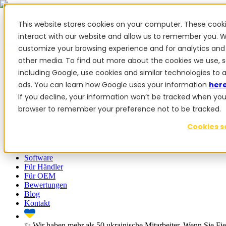
This website stores cookies on your computer. These cook
interact with our website and allow us to remember you. W
customize your browsing experience and for analytics and 
✨ Wir haben mehr als 50 ukrainische Mitarbeiter. Wenn Sie Fiel
other media. To find out more about the cookies we use, 
Produkte
including Google, use cookies and similar technologies to 
ads. You can learn how Google uses your information
her
Produkte
If you decline, your information won’t be tracked when you vi
browser to remember your preference not to be tracked.
PowerSteer™
PowerSteer Ready
PowerGuide
ISOBUS Upgrade
Cookies s
Add-ons
Navigations-App
RTK Basisstation
Tablet-Kit
Implement Sectio
Software
Für Händler
Für OEM
Bewertungen
Blog
Kontakt
✨ Wir haben mehr als 50 ukrainische Mitarbeiter. Wenn Sie Fie