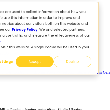
ies are used to collect information about how you
e use this information in order to improve and
metrics about our visitors both on this website and
dBee-Produkte kaufen, unterstützen Sie die Ukraine.
see our
Privacy Policy
. We and selected partners,
analyse traffic and measure the effectiveness of our
e
.
sit this website. A single cookie will be used in your
-Kit
PowerSteer VisionPro
myFieldBee
ettings
Accept
Decline
n Display
Control Switch Panel
PowerWheel-Kit
1-jährige Premium-Gara
ldBee-Produkte kaufen, unterstützen Sie die Ukraine.