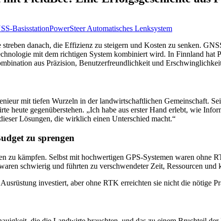
S-Basisstation
PowerSteer Automatisches Lenksystem
te streben danach, die Effizienz zu steigern und Kosten zu senken. G
chnologie mit dem richtigen System kombiniert wird. In Finnland hat P
ination aus Präzision, Benutzerfreundlichkeit und Erschwinglichkeit bi
Ingenieur mit tiefen Wurzeln in der landwirtschaftlichen Gemeinschaft. 
te heute gegenüberstehen. „Ich habe aus erster Hand erlebt, wie Info
 dieser Lösungen, die wirklich einen Unterschied macht.“
Budget zu sprengen
äufen zu kämpfen. Selbst mit hochwertigen GPS-Systemen waren ohne RT
aren schwierig und führten zu verschwendeter Zeit, Ressourcen und k
re Ausrüstung investiert, aber ohne RTK erreichten sie nicht die nötige 
igkeit, die die Landwirte brauchten, und das zu einem Bruchteil der Kos