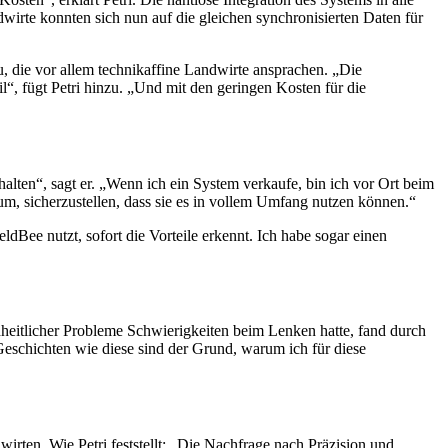
rte konnten sich nun auf die gleichen synchronisierten Daten für
, die vor allem technikaffine Landwirte ansprachen. „Die
“, fügt Petri hinzu. „Und mit den geringen Kosten für die
lten“, sagt er. „Wenn ich ein System verkaufe, bin ich vor Ort beim
rum, sicherzustellen, dass sie es in vollem Umfang nutzen können.“
ieldBee nutzt, sofort die Vorteile erkennt. Ich habe sogar einen
eitlicher Probleme Schwierigkeiten beim Lenken hatte, fand durch
Geschichten wie diese sind der Grund, warum ich für diese
irten. Wie Petri feststellt: „Die Nachfrage nach Präzision und