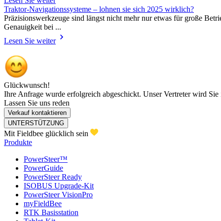
Lesen Sie weiter
Traktor-Navigationssysteme – lohnen sie sich 2025 wirklich?
Präzisionswerkzeuge sind längst nicht mehr nur etwas für große Betr
Genauigkeit bei ...
Lesen Sie weiter
Glückwunsch!
Ihre Anfrage wurde erfolgreich abgeschickt. Unser Vertreter wird Sie 
Lassen Sie uns reden
Verkauf kontaktieren
UNTERSTÜTZUNG
Mit Fieldbee glücklich sein
Produkte
PowerSteer™
PowerGuide
PowerSteer Ready
ISOBUS Upgrade-Kit
PowerSteer VisionPro
myFieldBee
RTK Basisstation