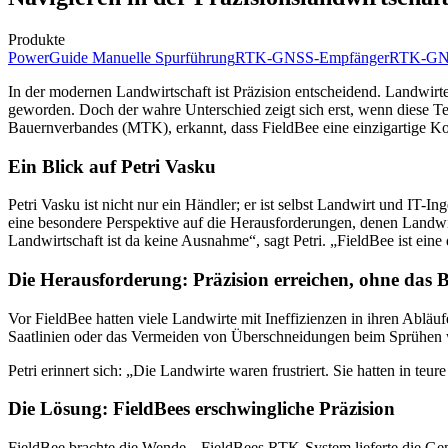
Produkte
PowerGuide Manuelle Spurführung
RTK-GNSS-Empfänger
RTK-GNS
In der modernen Landwirtschaft ist Präzision entscheidend. Landwir
geworden. Doch der wahre Unterschied zeigt sich erst, wenn diese Te
Bauernverbandes (MTK), erkannt, dass FieldBee eine einzigartige Komb
Ein Blick auf Petri Vasku
Petri Vasku ist nicht nur ein Händler; er ist selbst Landwirt und IT-
eine besondere Perspektive auf die Herausforderungen, denen Landwir
Landwirtschaft ist da keine Ausnahme“, sagt Petri. „FieldBee ist eine
Die Herausforderung: Präzision erreichen, ohne das 
Vor FieldBee hatten viele Landwirte mit Ineffizienzen in ihren Abl
Saatlinien oder das Vermeiden von Überschneidungen beim Sprühen w
Petri erinnert sich: „Die Landwirte waren frustriert. Sie hatten in teu
Die Lösung: FieldBees erschwingliche Präzision
FieldBee brachte die Wende. „FieldBees RTK-System lieferte die Genau