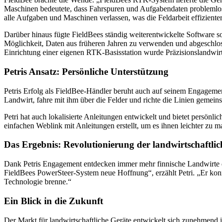
Maschinen bedeutete, dass Fahrspuren und Aufgabendaten problemlos 
alle Aufgaben und Maschinen verlassen, was die Feldarbeit effiziente
Darüber hinaus fügte FieldBees ständig weiterentwickelte Software s
Möglichkeit, Daten aus früheren Jahren zu verwenden und abgeschloss
Einrichtung einer eigenen RTK-Basisstation wurde Präzisionslandwirtsc
Petris Ansatz: Persönliche Unterstützung
Petris Erfolg als FieldBee-Händler beruht auch auf seinem Engagemen
Landwirt, fahre mit ihm über die Felder und richte die Linien gemein
Petri hat auch lokalisierte Anleitungen entwickelt und bietet persönlich
einfachen Weblink mit Anleitungen erstellt, um es ihnen leichter zu 
Das Ergebnis: Revolutionierung der landwirtschaftli
Dank Petris Engagement entdecken immer mehr finnische Landwirte d
FieldBees PowerSteer-System neue Hoffnung“, erzählt Petri. „Er konn
Technologie brenne.“
Ein Blick in die Zukunft
Der Markt für landwirtschaftliche Geräte entwickelt sich zunehmend i