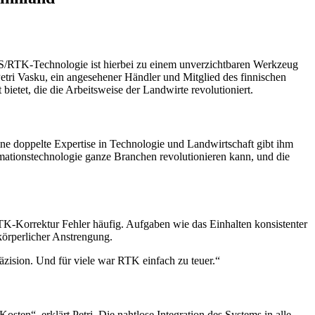
NSS/RTK-Technologie ist hierbei zu einem unverzichtbaren Werkzeug
etri Vasku, ein angesehener Händler und Mitglied des finnischen
etet, die die Arbeitsweise der Landwirte revolutioniert.
Seine doppelte Expertise in Technologie und Landwirtschaft gibt ihm
rmationstechnologie ganze Branchen revolutionieren kann, und die
K-Korrektur Fehler häufig. Aufgaben wie das Einhalten konsistenter
örperlicher Anstrengung.
Präzision. Und für viele war RTK einfach zu teuer.“
ten“, erklärt Petri. Die nahtlose Integration des Systems in alle