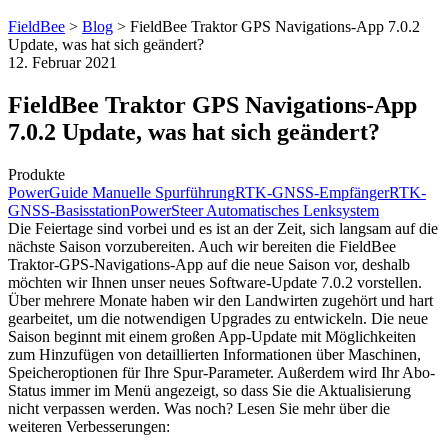
FieldBee
>
Blog
>
FieldBee Traktor GPS Navigations-App 7.0.2
Update, was hat sich geändert?
12. Februar 2021
FieldBee Traktor GPS Navigations-App
7.0.2 Update, was hat sich geändert?
Produkte
PowerGuide Manuelle Spurführung
RTK-GNSS-Empfänger
RTK-
GNSS-Basisstation
PowerSteer Automatisches Lenksystem
Die Feiertage sind vorbei und es ist an der Zeit, sich langsam auf die
nächste Saison vorzubereiten. Auch wir bereiten die FieldBee
Traktor-GPS-Navigations-App auf die neue Saison vor, deshalb
möchten wir Ihnen unser neues Software-Update 7.0.2 vorstellen.
Über mehrere Monate haben wir den Landwirten zugehört und hart
gearbeitet, um die notwendigen Upgrades zu entwickeln. Die neue
Saison beginnt mit einem großen App-Update mit Möglichkeiten
zum Hinzufügen von detaillierten Informationen über Maschinen,
Speicheroptionen für Ihre Spur-Parameter. Außerdem wird Ihr Abo-
Status immer im Menü angezeigt, so dass Sie die Aktualisierung
nicht verpassen werden. Was noch? Lesen Sie mehr über die
weiteren Verbesserungen: