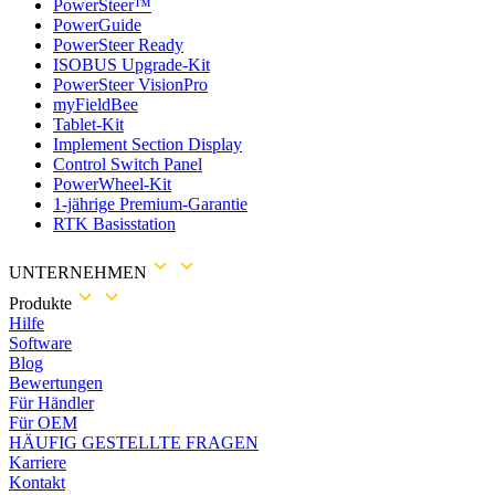
PowerSteer™
PowerGuide
PowerSteer Ready
ISOBUS Upgrade-Kit
PowerSteer VisionPro
myFieldBee
Tablet-Kit
Implement Section Display
Control Switch Panel
PowerWheel-Kit
1-jährige Premium-Garantie
RTK Basisstation
UNTERNEHMEN
Produkte
Hilfe
Software
Blog
Bewertungen
Für Händler
Für OEM
HÄUFIG GESTELLTE FRAGEN
Karriere
Kontakt