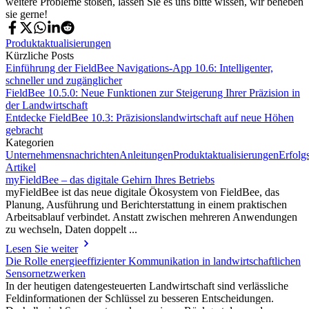
weitere Probleme stoßen, lassen Sie es uns bitte wissen, wir beheben
sie gerne!
Produktaktualisierungen
Kürzliche Posts
Einführung der FieldBee Navigations-App 10.6: Intelligenter,
schneller und zugänglicher
FieldBee 10.5.0: Neue Funktionen zur Steigerung Ihrer Präzision in
der Landwirtschaft
Entdecke FieldBee 10.3: Präzisionslandwirtschaft auf neue Höhen
gebracht
Kategorien
Unternehmensnachrichten
Anleitungen
Produktaktualisierungen
Erfolg
Artikel
myFieldBee – das digitale Gehirn Ihres Betriebs
myFieldBee ist das neue digitale Ökosystem von FieldBee, das
Planung, Ausführung und Berichterstattung in einem praktischen
Arbeitsablauf verbindet. Anstatt zwischen mehreren Anwendungen
zu wechseln, Daten doppelt ...
Lesen Sie weiter
Die Rolle energieeffizienter Kommunikation in landwirtschaftlichen
Sensornetzwerken
In der heutigen datengesteuerten Landwirtschaft sind verlässliche
Feldinformationen der Schlüssel zu besseren Entscheidungen.