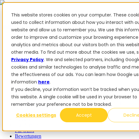
This website stores cookies on your computer. These cook
used to collect information about how you interact with o
website and allow us to remember you. We use this inform
✨ Wir haben mehr als 50 ukrainische Mitarbeiter. Wenn Sie
order to improve and customize your browsing experience
FieldBee-Produkte kaufen, unterstützen Sie die Ukraine.
analytics and metrics about our visitors both on this webs
Produkte
other media. To find out more about the cookies we use, 
Privacy Policy
. We and selected partners, including Googl
Produkte
cookies and similar technologies to analyse traffic and m
PowerSteer™
PowerSteer Ready
PowerGuide
ISOBUS
the effectiveness of our ads. You can learn how Google us
Upgrade-Kit
PowerSteer VisionPro
myFieldBee
information
here
.
If you decline, your information won’t be tracked when you 
Add-ons
this website. A single cookie will be used in your browser to
Navigations-App
RTK Basisstation
Tablet-Kit
Implement
remember your preference not to be tracked.
Section Display
Control Switch Panel
PowerWheel-Kit
1-
jährige Premium-Garantie
Cookies settings
Accept
Declin
Software
Für Händler
Für OEM
Bewertungen