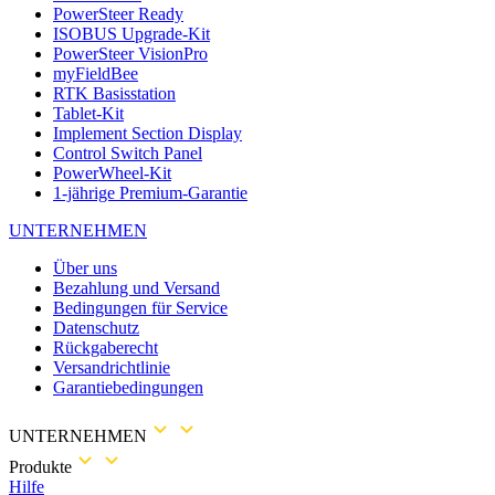
PowerSteer Ready
ISOBUS Upgrade-Kit
PowerSteer VisionPro
myFieldBee
RTK Basisstation
Tablet-Kit
Implement Section Display
Control Switch Panel
PowerWheel-Kit
1-jährige Premium-Garantie
UNTERNEHMEN
Über uns
Bezahlung und Versand
Bedingungen für Service
Datenschutz
Rückgaberecht
Versandrichtlinie
Garantiebedingungen
UNTERNEHMEN
Produkte
Hilfe