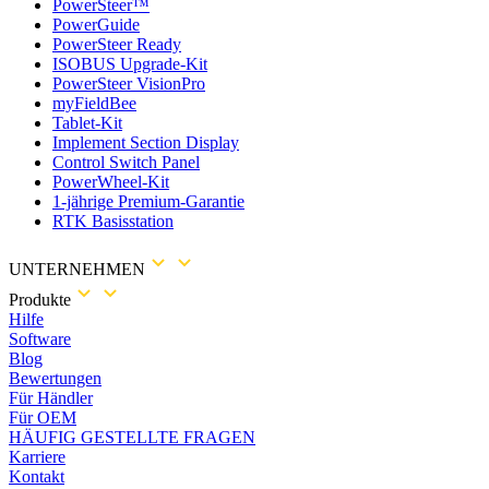
PowerSteer™
PowerGuide
PowerSteer Ready
ISOBUS Upgrade-Kit
PowerSteer VisionPro
myFieldBee
Tablet-Kit
Implement Section Display
Control Switch Panel
PowerWheel-Kit
1-jährige Premium-Garantie
RTK Basisstation
UNTERNEHMEN
Produkte
Hilfe
Software
Blog
Bewertungen
Für Händler
Für OEM
HÄUFIG GESTELLTE FRAGEN
Karriere
Kontakt