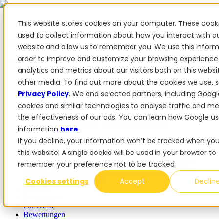
This website stores cookies on your computer. These cook
used to collect information about how you interact with o
website and allow us to remember you. We use this inform
✨ Wir haben mehr als 50 ukrainische Mitarbeiter. Wenn Sie
order to improve and customize your browsing experience
FieldBee-Produkte kaufen, unterstützen Sie die Ukraine.
analytics and metrics about our visitors both on this webs
Produkte
other media. To find out more about the cookies we use, 
Privacy Policy
. We and selected partners, including Googl
Produkte
cookies and similar technologies to analyse traffic and m
PowerSteer™
PowerSteer Ready
PowerGuide
ISOBUS
the effectiveness of our ads. You can learn how Google us
Upgrade-Kit
PowerSteer VisionPro
myFieldBee
information
here
.
If you decline, your information won’t be tracked when you 
Add-ons
this website. A single cookie will be used in your browser to
Navigations-App
RTK Basisstation
Tablet-Kit
Implement
remember your preference not to be tracked.
Section Display
Control Switch Panel
PowerWheel-Kit
1-
jährige Premium-Garantie
Cookies settings
Accept
Declin
Software
Für Händler
Für OEM
Bewertungen