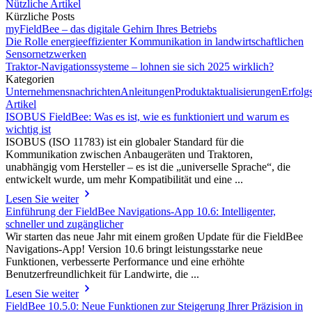
Nützliche Artikel
Kürzliche Posts
myFieldBee – das digitale Gehirn Ihres Betriebs
Die Rolle energieeffizienter Kommunikation in landwirtschaftlichen
Sensornetzwerken
Traktor-Navigationssysteme – lohnen sie sich 2025 wirklich?
Kategorien
Unternehmensnachrichten
Anleitungen
Produktaktualisierungen
Erfolg
Artikel
ISOBUS FieldBee: Was es ist, wie es funktioniert und warum es
wichtig ist
ISOBUS (ISO 11783) ist ein globaler Standard für die
Kommunikation zwischen Anbaugeräten und Traktoren,
unabhängig vom Hersteller – es ist die „universelle Sprache“, die
entwickelt wurde, um mehr Kompatibilität und eine ...
Lesen Sie weiter
Einführung der FieldBee Navigations-App 10.6: Intelligenter,
schneller und zugänglicher
Wir starten das neue Jahr mit einem großen Update für die FieldBee
Navigations-App! Version 10.6 bringt leistungsstarke neue
Funktionen, verbesserte Performance und eine erhöhte
Benutzerfreundlichkeit für Landwirte, die ...
Lesen Sie weiter
FieldBee 10.5.0: Neue Funktionen zur Steigerung Ihrer Präzision in