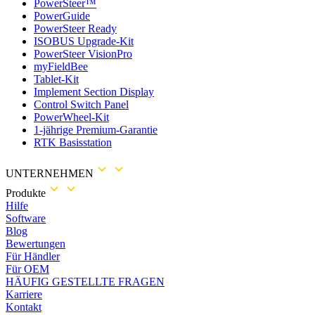
PowerSteer™
PowerGuide
PowerSteer Ready
ISOBUS Upgrade-Kit
PowerSteer VisionPro
myFieldBee
Tablet-Kit
Implement Section Display
Control Switch Panel
PowerWheel-Kit
1-jährige Premium-Garantie
RTK Basisstation
UNTERNEHMEN
Produkte
Hilfe
Software
Blog
Bewertungen
Für Händler
Für OEM
HÄUFIG GESTELLTE FRAGEN
Karriere
Kontakt