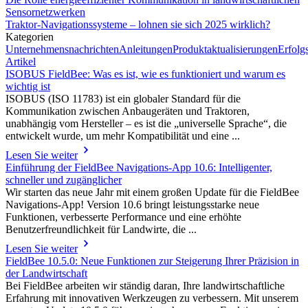
Sensornetzwerken
Traktor-Navigationssysteme – lohnen sie sich 2025 wirklich?
Kategorien
Unternehmensnachrichten
Anleitungen
Produktaktualisierungen
Erfolg
Artikel
ISOBUS FieldBee: Was es ist, wie es funktioniert und warum es
wichtig ist
ISOBUS (ISO 11783) ist ein globaler Standard für die
Kommunikation zwischen Anbaugeräten und Traktoren,
unabhängig vom Hersteller – es ist die „universelle Sprache“, die
entwickelt wurde, um mehr Kompatibilität und eine ...
Lesen Sie weiter
Einführung der FieldBee Navigations-App 10.6: Intelligenter,
schneller und zugänglicher
Wir starten das neue Jahr mit einem großen Update für die FieldBee
Navigations-App! Version 10.6 bringt leistungsstarke neue
Funktionen, verbesserte Performance und eine erhöhte
Benutzerfreundlichkeit für Landwirte, die ...
Lesen Sie weiter
FieldBee 10.5.0: Neue Funktionen zur Steigerung Ihrer Präzision in
der Landwirtschaft
Bei FieldBee arbeiten wir ständig daran, Ihre landwirtschaftliche
Erfahrung mit innovativen Werkzeugen zu verbessern. Mit unserem