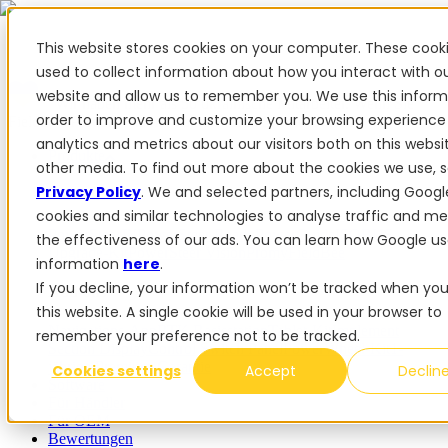
This website stores cookies on your computer. These cook
used to collect information about how you interact with o
website and allow us to remember you. We use this inform
✨ Wir haben mehr als 50 ukrainische Mitarbeiter. Wenn Sie
order to improve and customize your browsing experience
FieldBee-Produkte kaufen, unterstützen Sie die Ukraine.
analytics and metrics about our visitors both on this webs
Produkte
other media. To find out more about the cookies we use, 
Privacy Policy
. We and selected partners, including Googl
Produkte
cookies and similar technologies to analyse traffic and m
PowerSteer™
PowerSteer Ready
PowerGuide
ISOBUS
the effectiveness of our ads. You can learn how Google us
Upgrade-Kit
PowerSteer VisionPro
myFieldBee
information
here
.
If you decline, your information won’t be tracked when you 
Add-ons
this website. A single cookie will be used in your browser to
Navigations-App
RTK Basisstation
Tablet-Kit
Implement
remember your preference not to be tracked.
Section Display
Control Switch Panel
PowerWheel-Kit
1-
jährige Premium-Garantie
Cookies settings
Accept
Declin
Software
Für Händler
Für OEM
Bewertungen