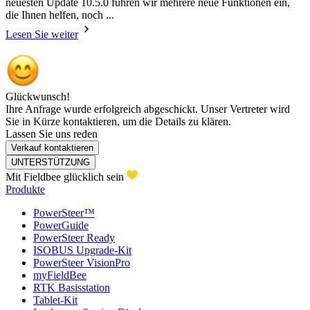
neuesten Update 10.5.0 führen wir mehrere neue Funktionen ein,
die Ihnen helfen, noch ...
Lesen Sie weiter
Glückwunsch!
Ihre Anfrage wurde erfolgreich abgeschickt. Unser Vertreter wird
Sie in Kürze kontaktieren, um die Details zu klären.
Lassen Sie uns reden
Verkauf kontaktieren
UNTERSTÜTZUNG
Mit Fieldbee glücklich sein
Produkte
PowerSteer™
PowerGuide
PowerSteer Ready
ISOBUS Upgrade-Kit
PowerSteer VisionPro
myFieldBee
RTK Basisstation
Tablet-Kit