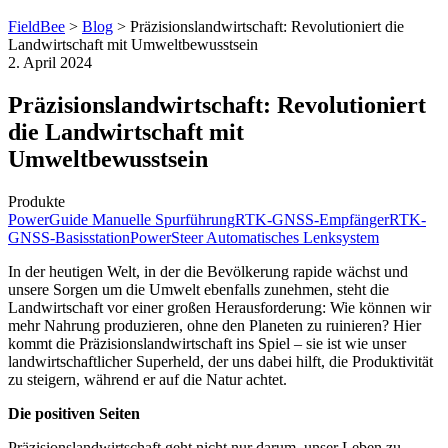
FieldBee
>
Blog
>
Präzisionslandwirtschaft: Revolutioniert die
Landwirtschaft mit Umweltbewusstsein
2. April 2024
Präzisionslandwirtschaft: Revolutioniert
die Landwirtschaft mit
Umweltbewusstsein
Produkte
PowerGuide Manuelle Spurführung
RTK-GNSS-Empfänger
RTK-
GNSS-Basisstation
PowerSteer Automatisches Lenksystem
In der heutigen Welt, in der die Bevölkerung rapide wächst und
unsere Sorgen um die Umwelt ebenfalls zunehmen, steht die
Landwirtschaft vor einer großen Herausforderung: Wie können wir
mehr Nahrung produzieren, ohne den Planeten zu ruinieren? Hier
kommt die Präzisionslandwirtschaft ins Spiel – sie ist wie unser
landwirtschaftlicher Superheld, der uns dabei hilft, die Produktivität
zu steigern, während er auf die Natur achtet.
Die positiven Seiten
Präzisionslandwirtschaft geht nicht nur darum, unser Leben zu