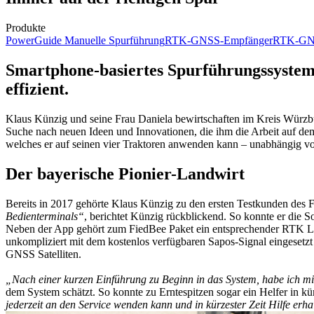
Produkte
PowerGuide Manuelle Spurführung
RTK-GNSS-Empfänger
RTK-GNS
Smartphone-basiertes Spurführungssystem 
effizient.
Klaus Künzig und seine Frau Daniela bewirtschaften im Kreis Würzbu
Suche nach neuen Ideen und Innovationen, die ihm die Arbeit auf dem 
welches er auf seinen vier Traktoren anwenden kann – unabhängig von
Der bayerische Pionier-Landwirt
Bereits in 2017 gehörte Klaus Künzig zu den ersten Testkunden des 
Bedienterminals“
, berichtet Künzig rückblickend. So konnte er die S
Neben der App gehört zum FiedBee Paket ein entsprechender RTK L1 
unkompliziert mit dem kostenlos verfügbaren Sapos-Signal eingesetzt
GNSS Satelliten.
„Nach einer kurzen Einführung zu Beginn in das System, habe ich mi
dem System schätzt. So konnte zu Erntespitzen sogar ein Helfer in 
jederzeit an den Service wenden kann und in kürzester Zeit Hilfe erha