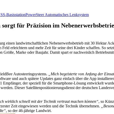
S-Basisstation
PowerSteer Automatisches Lenksystem
sorgt für Präzision im Nebenerwerbsbetrie
rg einen landwirtschaftlichen Nebenerwerbsbetrieb mit 30 Hektar Acke
Feld erleichtern und mehr Zeit für seine drei Kinder schaffen. So setz
 Größe, Marke oder Baujahr. Damit spart er nachweislich Betriebsmitt
FieldBee Autosteeringsystems.
„Mich begeisterte von Anfang der Einsa
oftware und auch spätere Updates ganz einfach über die App installiere
Empfänger, der speziell für die Smartphone-Lösung entwickelt wurde.
 werden. Dieser Satellitenpositionierungsdienst der deutschen Landesv
ch wirklich schnell mit der Technik vertraut machen können“
, so Künzi
kürzester Zeit eingewiesen werden und die Technik übernehmen.
„Besond
lte“
, so der 46-jährige Landwirt.