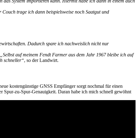
in das System importieren kann. Hiermit habe ich dann in einem auch
r Couch trage ich dann beispielsweise noch Saatgut und
ewirtschaften. Dadurch spare ich nachweislich nicht nur
„Selbst auf meinem Fendt Farmer aus dem Jahr 1967 bleibe ich auf
h schneller“
, so der Landwirt.
 neue kostengünstige GNSS Empfänger sorgt nochmal für einen
er Spur-zu-Spur-Genauigkeit. Daran habe ich mich schnell gewöhnt