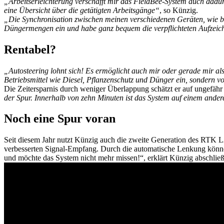
„Arbeitserleichterung verschafft mir das FieldBee-System auch dadur
eine Übersicht über die getätigten Arbeitsgänge“
, so Künzig.
„Die Synchronisation zwischen meinen verschiedenen Geräten, wie b
Düngermengen ein und habe ganz bequem die verpflichteten Aufzeic
Rentabel?
„Autosteering lohnt sich! Es ermöglicht auch mir oder gerade mir als
Betriebsmittel wie Diesel, Pflanzenschutz und Dünger ein, sondern vo
Die Zeitersparnis durch weniger Überlappung schätzt er auf ungefähr 
der Spur. Innerhalb von zehn Minuten ist das System auf einem ande
Noch eine Spur voran
Seit diesem Jahr nutzt Künzig auch die zweite Generation des RTK
verbesserten Signal-Empfang. Durch die automatische Lenkung könne
und möchte das System nicht mehr missen!“, erklärt Künzig abschlie