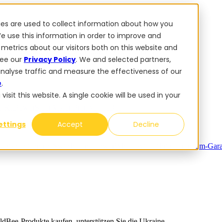
ies are used to collect information about how you
e use this information in order to improve and
metrics about our visitors both on this website and
dBee-Produkte kaufen, unterstützen Sie die Ukraine.
see our
Privacy Policy
. We and selected partners,
analyse traffic and measure the effectiveness of our
e
.
sit this website. A single cookie will be used in your
-Kit
PowerSteer VisionPro
myFieldBee
ettings
Accept
Decline
n Display
Control Switch Panel
PowerWheel-Kit
1-jährige Premium-Gara
ldBee-Produkte kaufen, unterstützen Sie die Ukraine.