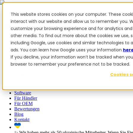
This website stores cookies on your computer. These cook
interact with our website and allow us to remember you. W
customize your browsing experience and for analytics and 
✨ Wir haben mehr als 50 ukrainische Mitarbeiter. Wenn Sie Fiel
other media. To find out more about the cookies we use, 
Produkte
including Google, use cookies and similar technologies to 
ads. You can learn how Google uses your information
her
Produkte
If you decline, your information won’t be tracked when you vi
browser to remember your preference not to be tracked.
PowerSteer™
PowerSteer Ready
PowerGuide
ISOBUS Upgrade
Cookies s
Add-ons
Navigations-App
RTK Basisstation
Tablet-Kit
Implement Sectio
Software
Für Händler
Für OEM
Bewertungen
Blog
Kontakt
✨ Wir haben mehr als 50 ukrainische Mitarbeiter. Wenn Sie Fie