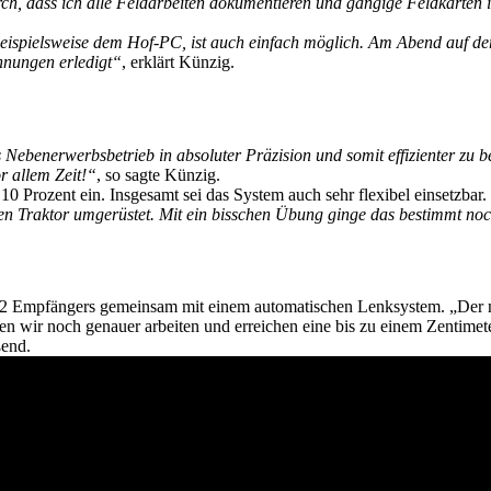
ch, dass ich alle Feldarbeiten dokumentieren und gängige Feldkarten 
eispielsweise dem Hof-PC, ist auch einfach möglich. Am Abend auf de
hnungen erledigt“
, erklärt Künzig.
 Nebenerwerbsbetrieb in absoluter Präzision und somit effizienter zu b
r allem Zeit!“
, so sagte Künzig.
10 Prozent ein. Insgesamt sei das System auch sehr flexibel einsetzbar.
ren Traktor umgerüstet. Mit ein bisschen Übung ginge das bestimmt noc
 L2 Empfängers gemeinsam mit einem automatischen Lenksystem. „Der
n wir noch genauer arbeiten und erreichen eine bis zu einem Zentimet
ßend.