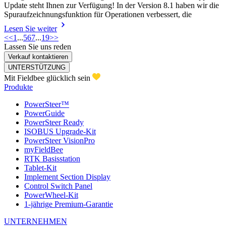
Update steht Ihnen zur Verfügung! In der Version 8.1 haben wir die
Spuraufzeichnungsfunktion für Operationen verbessert, die
Lesen Sie weiter
<<
1
...
5
6
7
...
19
>>
Lassen Sie uns reden
Verkauf kontaktieren
UNTERSTÜTZUNG
Mit Fieldbee glücklich sein
Produkte
PowerSteer™
PowerGuide
PowerSteer Ready
ISOBUS Upgrade-Kit
PowerSteer VisionPro
myFieldBee
RTK Basisstation
Tablet-Kit
Implement Section Display
Control Switch Panel
PowerWheel-Kit
1-jährige Premium-Garantie
UNTERNEHMEN