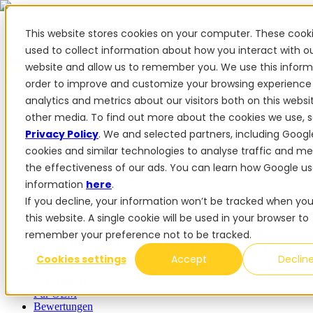
This website stores cookies on your computer. These cook
used to collect information about how you interact with o
website and allow us to remember you. We use this inform
✨ Wir haben mehr als 50 ukrainische Mitarbeiter. Wenn Sie
order to improve and customize your browsing experience
FieldBee-Produkte kaufen, unterstützen Sie die Ukraine.
analytics and metrics about our visitors both on this webs
Produkte
other media. To find out more about the cookies we use, 
Privacy Policy
. We and selected partners, including Googl
Produkte
cookies and similar technologies to analyse traffic and m
PowerSteer™
PowerSteer Ready
PowerGuide
ISOBUS
the effectiveness of our ads. You can learn how Google us
Upgrade-Kit
PowerSteer VisionPro
myFieldBee
information
here
.
If you decline, your information won’t be tracked when you 
Add-ons
this website. A single cookie will be used in your browser to
Navigations-App
RTK Basisstation
Tablet-Kit
Implement
remember your preference not to be tracked.
Section Display
Control Switch Panel
PowerWheel-Kit
1-
jährige Premium-Garantie
Cookies settings
Accept
Declin
Software
Für Händler
Für OEM
Bewertungen