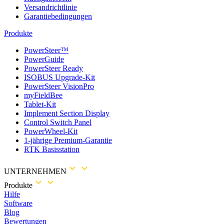
Versandrichtlinie
Garantiebedingungen
Produkte
PowerSteer™
PowerGuide
PowerSteer Ready
ISOBUS Upgrade-Kit
PowerSteer VisionPro
myFieldBee
Tablet-Kit
Implement Section Display
Control Switch Panel
PowerWheel-Kit
1-jährige Premium-Garantie
RTK Basisstation
UNTERNEHMEN
Produkte
Hilfe
Software
Blog
Bewertungen