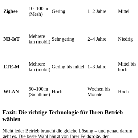
10–100 m
Zigbee
Gering
1–2 Jahre
Mittel
(Mesh)
Mehrere
NB-IoT
Sehr gering
2–4 Jahre
Niedrig
km (mobil)
Mehrere
Mittel bis
LTE-M
Gering bis mittel
1–3 Jahre
km (mobil)
hoch
50–100 m
Wochen bis
WLAN
Hoch
Hoch
(Sichtlinie)
Monate
Fazit: Die richtige Technologie für Ihren Betrieb
wählen
Nicht jeder Betrieb braucht die gleiche Lösung – und genau darum
geht es. Die beste Wahl hängt von Ihrer Feldgröße, den