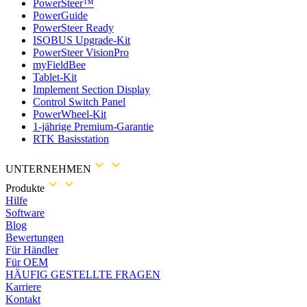
PowerSteer™
PowerGuide
PowerSteer Ready
ISOBUS Upgrade-Kit
PowerSteer VisionPro
myFieldBee
Tablet-Kit
Implement Section Display
Control Switch Panel
PowerWheel-Kit
1-jährige Premium-Garantie
RTK Basisstation
UNTERNEHMEN
Produkte
Hilfe
Software
Blog
Bewertungen
Für Händler
Für OEM
HÄUFIG GESTELLTE FRAGEN
Karriere
Kontakt