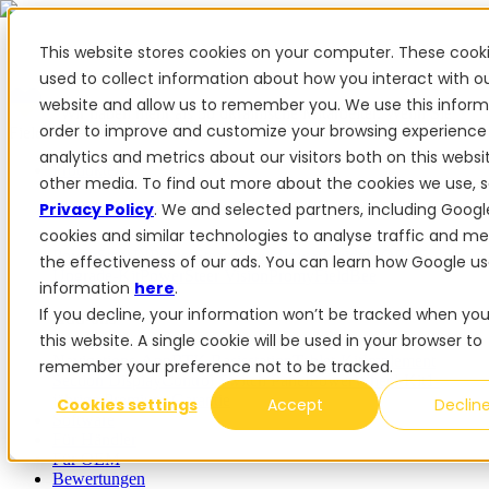
This website stores cookies on your computer. These cook
used to collect information about how you interact with o
website and allow us to remember you. We use this inform
✨ Wir haben mehr als 50 ukrainische Mitarbeiter. Wenn Sie
order to improve and customize your browsing experience
FieldBee-Produkte kaufen, unterstützen Sie die Ukraine.
analytics and metrics about our visitors both on this webs
Produkte
other media. To find out more about the cookies we use, 
Privacy Policy
. We and selected partners, including Googl
Produkte
cookies and similar technologies to analyse traffic and m
PowerSteer™
PowerSteer Ready
PowerGuide
ISOBUS
the effectiveness of our ads. You can learn how Google us
Upgrade-Kit
PowerSteer VisionPro
myFieldBee
information
here
.
If you decline, your information won’t be tracked when you 
Add-ons
this website. A single cookie will be used in your browser to
Navigations-App
RTK Basisstation
Tablet-Kit
Implement
remember your preference not to be tracked.
Section Display
Control Switch Panel
PowerWheel-Kit
1-
jährige Premium-Garantie
Cookies settings
Accept
Declin
Software
Für Händler
Für OEM
Bewertungen