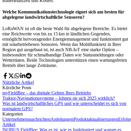
Batterielaufzeit und Kosten.
Welche Kommunikationstechnologie eignet sich am besten für
abgelegene landwirtschaftliche Sensoren?
LoRaWAN ist oft die beste Wahl für abgelegene Bereiche. Es bietet
eine Reichweite von bis zu 15 km in ländlichen Gegenden,
ermöglicht hervorragendes Energiemanagement und funktioniert gut
mit solarbetriebenen Sensoren. Wenn das Mobilfunknetz in Ihrer
Region gut ausgebaut ist, ist auch NB-IoT eine starke Option –
insbesondere für schmalbandige Daten wie Statusmeldungen oder
Wetterdaten. Beide Technologien unterstützen einen wartungsfreien
Betrieb über lange Zeiträume.
Nützliche Artikel
Kürzliche Posts
myFieldBee – das digitale Gehirn Ihres Betriebs
Traktor-Navigationssysteme – lohnen sie sich 2025 wirklich?
Was ist landwirtschaftliches GPS und wie unterscheidet es sich von
normalem GPS?
Kategorien
Unternehmensnachrichten
Anleitungen
Produktaktualisierungen
Erfolg
Artikel
ISOBUS FieldBee: Was es ist, wie es funktioniert und warum es