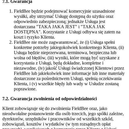
7.1. Gwarancja
FieldBee będzie podejmować komercyjnie uzasadnione
wysiłki, aby utrzymać Usługę dostępną do użytku oraz
odpowiednio zabezpieczoną; jednakże Usługa jest
dostarczana "TAKA JAKA JEST" i "TAKA JAK
DOSTĘPNA". Korzystanie z Usługi odbywa się zatem na
koszt i ryzyko Klienta.
FieldBee nie może zagwarantować, że (i) Usługa spełni
konkretne potrzeby jakiegokolwiek konkretnego Klienta, (ii)
Usługa będzie nieprzerwana, terminowa, bezpieczna lub
wolna od błędów, (iii) wyniki, które mogą być uzyskane z
korzystania z Usługi, będą dokładne, kompletne i
niezawodne, (iv) jakość Usługi świadczonej Klientowi przez
FieldBee lub jakiekolwiek inne informacje lub inne materiały
dostarczone za pośrednictwem Usługi, spełnią oczekiwania
Klienta, i (v) wszelkie błędy lub wady w Usłudze zostaną
poprawione.
7.2. Gwarancja zwolnienia od odpowiedzialności
Klient zobowiązuje się do zwolnienia FieldBee oraz, jako
nieodwołalne postanowienie dla osób trzecich, jego spółki zależne,
dyrektorów, urzędników i pracowników od wszelkich szkód,
zobowiązań, kosztów i wydatków (w tym rozsądnych opłat