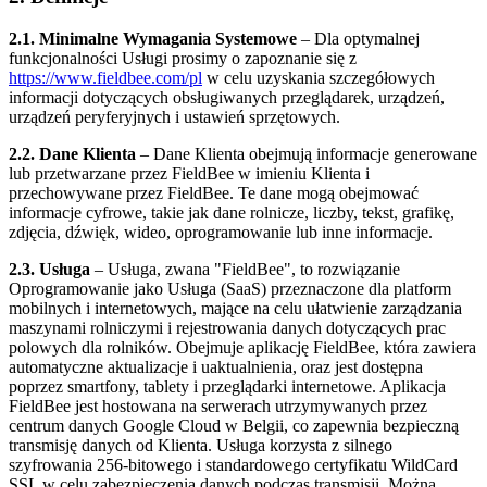
2.1. Minimalne Wymagania Systemowe
– Dla optymalnej
funkcjonalności Usługi prosimy o zapoznanie się z
https://www.fieldbee.com/pl
w celu uzyskania szczegółowych
informacji dotyczących obsługiwanych przeglądarek, urządzeń,
urządzeń peryferyjnych i ustawień sprzętowych.
2.2. Dane Klienta
– Dane Klienta obejmują informacje generowane
lub przetwarzane przez FieldBee w imieniu Klienta i
przechowywane przez FieldBee. Te dane mogą obejmować
informacje cyfrowe, takie jak dane rolnicze, liczby, tekst, grafikę,
zdjęcia, dźwięk, wideo, oprogramowanie lub inne informacje.
2.3. Usługa
– Usługa, zwana "FieldBee", to rozwiązanie
Oprogramowanie jako Usługa (SaaS) przeznaczone dla platform
mobilnych i internetowych, mające na celu ułatwienie zarządzania
maszynami rolniczymi i rejestrowania danych dotyczących prac
polowych dla rolników. Obejmuje aplikację FieldBee, która zawiera
automatyczne aktualizacje i uaktualnienia, oraz jest dostępna
poprzez smartfony, tablety i przeglądarki internetowe. Aplikacja
FieldBee jest hostowana na serwerach utrzymywanych przez
centrum danych Google Cloud w Belgii, co zapewnia bezpieczną
transmisję danych od Klienta. Usługa korzysta z silnego
szyfrowania 256-bitowego i standardowego certyfikatu WildCard
SSL w celu zabezpieczenia danych podczas transmisji. Można