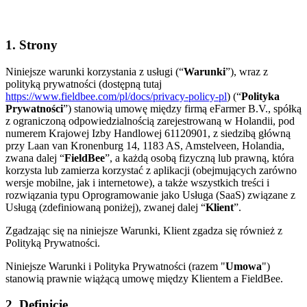
1. Strony
Niniejsze warunki korzystania z usługi (“
Warunki
”), wraz z
polityką prywatności (dostępną tutaj
https://www.fieldbee.com/pl/docs/privacy-policy-pl
) (“
Polityka
Prywatności
”) stanowią umowę między firmą eFarmer B.V., spółką
z ograniczoną odpowiedzialnością zarejestrowaną w Holandii, pod
numerem Krajowej Izby Handlowej 61120901, z siedzibą główną
przy Laan van Kronenburg 14, 1183 AS, Amstelveen, Holandia,
zwana dalej “
FieldBee
”, a każdą osobą fizyczną lub prawną, która
korzysta lub zamierza korzystać z aplikacji (obejmujących zarówno
wersje mobilne, jak i internetowe), a także wszystkich treści i
rozwiązania typu Oprogramowanie jako Usługa (SaaS) związane z
Usługą (zdefiniowaną poniżej), zwanej dalej “
Klient
”.
Zgadzając się na niniejsze Warunki, Klient zgadza się również z
Polityką Prywatności.
Niniejsze Warunki i Polityka Prywatności (razem "
Umowa
")
stanowią prawnie wiążącą umowę między Klientem a FieldBee.
2. Definicje