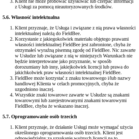
Klient nie może próbować uzyskiwać lub czerpać informacji
z Usługi za pomocą nieautoryzowanych środków.
5.6. Własność intelektualna
Klient przyznaje, że Usługa i związane z nią prawa własności
intelektualnej należą do FieldBee.
Korzystanie z jakiegokolwiek materiału objętego prawami
własności intelektualnej FieldBee jest zabronione, chyba że
otrzymałeś wyraźną pisemną zgodę od FieldBee. Nic zawarte
w Usłudze lub związane z nią w niniejszych Warunkach nie
będzie interpretowane jako przyznanie, w sposób
dorozumiany lub inny, jakiejkolwiek licencji lub prawa do
jakichkolwiek praw własności intelektualnej FieldBee.
FieldBee może korzystać z znaku towarowego i/lub nazwy
handlowej Klienta w celach promocyjnych, chyba że
uzgodniono inaczej.
Wszystkie znaki towarowe zawarte w Usłudze są znakami
towarowymi lub zarejestrowanymi znakami towarowymi
FieldBee, chyba że wskazano inaczej.
5.7. Oprogramowanie osób trzecich
Klient przyznaje, że działanie Usługi może wymagać użycia
określonego oprogramowania osób trzecich. Klient jest
odpowiedzialny za uzyskanie ważnych licencji na to