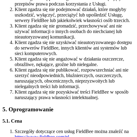
przepisów prawa podczas korzystania z Usługi.
Klient zgadza się nie podejmować działań, które mogłyby
uszkodzić, wyłączyć, przeciążyć lub upośledzić Usługę,
serwery FieldBee lub jakiekolwiek własności osób trzecich.
Klient zgadza się nie gromadzić, przechowywać ani nie
używać informacji o innych osobach do niechcianej lub
nieautoryzowanej komunikacji.
Klient zgadza się nie uzyskiwać nieautoryzowanego dostępu
do serwerów FieldBee, innych klientów ani systemów lub
sieci komputerowych.
Klient zgadza się nie angażować w działania oszczercze,
obraźliwe, nękające, groźne lub nielegalne.
Klient zgadza się nie publikować, rozpowszechniać ani nie
szerzyć nieodpowiednich, bluźnierczych, oszczerczych,
naruszających, obscenicznych, nieprzyzwoitych lub
nielegalnych treści lub informacji.
Klient zgadza się nie pozyskiwać treści FieldBee w sposób
naruszający prawa własności intelektualnej.
5. Oprogramowanie
5.1. Cena
Szczegóły dotyczące cen usług FieldBee można znaleźć na
https://www.fieldbee.com/pl
.