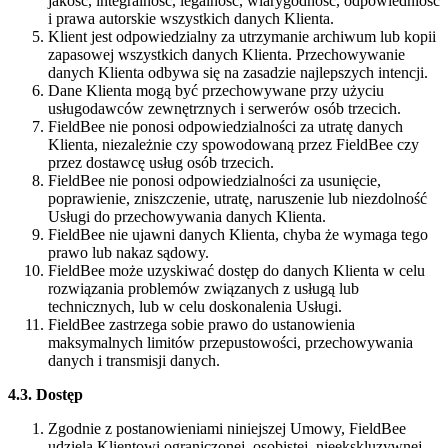
jakość, integralność, legalność, wiarygodność, odpowiedniość
i prawa autorskie wszystkich danych Klienta.
Klient jest odpowiedzialny za utrzymanie archiwum lub kopii
zapasowej wszystkich danych Klienta. Przechowywanie
danych Klienta odbywa się na zasadzie najlepszych intencji.
Dane Klienta mogą być przechowywane przy użyciu
usługodawców zewnętrznych i serwerów osób trzecich.
FieldBee nie ponosi odpowiedzialności za utratę danych
Klienta, niezależnie czy spowodowaną przez FieldBee czy
przez dostawcę usług osób trzecich.
FieldBee nie ponosi odpowiedzialności za usunięcie,
poprawienie, zniszczenie, utratę, naruszenie lub niezdolność
Usługi do przechowywania danych Klienta.
FieldBee nie ujawni danych Klienta, chyba że wymaga tego
prawo lub nakaz sądowy.
FieldBee może uzyskiwać dostęp do danych Klienta w celu
rozwiązania problemów związanych z usługą lub
technicznych, lub w celu doskonalenia Usługi.
FieldBee zastrzega sobie prawo do ustanowienia
maksymalnych limitów przepustowości, przechowywania
danych i transmisji danych.
4.3. Dostęp
Zgodnie z postanowieniami niniejszej Umowy, FieldBee
udziela Klientowi ograniczonej, osobistej, nieekskluzywnej,