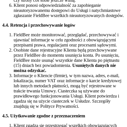
czy strony coś sobie jeszcze winią.
Klient ponosi odpowiedzialność za zapobieganie
nieautoryzowanemu dostępowi do Usługi i natychmiastowe
zgłaszanie FieldBee wszelkich nieautoryzowanych dostępów.
4.4. Retencja i przechowywanie logów
FieldBee może monitorować, przeglądać, przechowywać i
ujawniać informacje w celu zgodności z obowiązującymi
przepisami prawa, regulacjami oraz procesami sądowymi.
Osobiste dane rejestracyjne Klienta będą przechowywane
przez FieldBee do momentu usunięcia konta. Po usunięciu,
FieldBee może usunąć wszystkie dane Klienta po piętnastu
(15) dniach bez powiadomienia.
Usuniętych danych nie
można odzyskać.
Informacje o Kliencie (firmie), w tym nazwa, adres, e-mail,
lokalizacja, numer VAT oraz informacje o karcie kredytowej
lub innych metodach płatności, mogą być rejestrowane w
trakcie trwania Umowy. Ciasteczka są używane do
prawidłowego funkcjonowania Usługi. Klient potwierdza i
zgadza się na użycie ciasteczek w Usłudze. Szczegóły
znajdują się w Polityce Prywatności.
4.5. Użytkowanie zgodne z przeznaczeniem
Klient zgadza się przestrzegać wszelkich obowiązujących