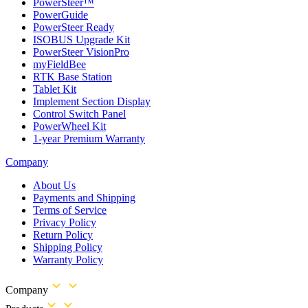
PowerSteer™
PowerGuide
PowerSteer Ready
ISOBUS Upgrade Kit
PowerSteer VisionPro
myFieldBee
RTK Base Station
Tablet Kit
Implement Section Display
Control Switch Panel
PowerWheel Kit
1-year Premium Warranty
Company
About Us
Payments and Shipping
Terms of Service
Privacy Policy
Return Policy
Shipping Policy
Warranty Policy
Company