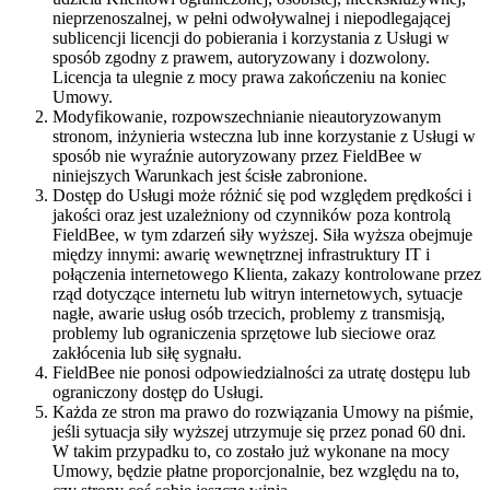
nieprzenoszalnej, w pełni odwoływalnej i niepodlegającej
sublicencji licencji do pobierania i korzystania z Usługi w
sposób zgodny z prawem, autoryzowany i dozwolony.
Licencja ta ulegnie z mocy prawa zakończeniu na koniec
Umowy.
Modyfikowanie, rozpowszechnianie nieautoryzowanym
stronom, inżynieria wsteczna lub inne korzystanie z Usługi w
sposób nie wyraźnie autoryzowany przez FieldBee w
niniejszych Warunkach jest ścisłe zabronione.
Dostęp do Usługi może różnić się pod względem prędkości i
jakości oraz jest uzależniony od czynników poza kontrolą
FieldBee, w tym zdarzeń siły wyższej. Siła wyższa obejmuje
między innymi: awarię wewnętrznej infrastruktury IT i
połączenia internetowego Klienta, zakazy kontrolowane przez
rząd dotyczące internetu lub witryn internetowych, sytuacje
nagłe, awarie usług osób trzecich, problemy z transmisją,
problemy lub ograniczenia sprzętowe lub sieciowe oraz
zakłócenia lub siłę sygnału.
FieldBee nie ponosi odpowiedzialności za utratę dostępu lub
ograniczony dostęp do Usługi.
Każda ze stron ma prawo do rozwiązania Umowy na piśmie,
jeśli sytuacja siły wyższej utrzymuje się przez ponad 60 dni.
W takim przypadku to, co zostało już wykonane na mocy
Umowy, będzie płatne proporcjonalnie, bez względu na to,