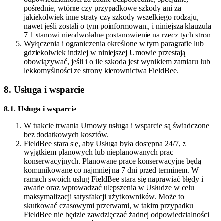
pośrednie, wtórne czy przypadkowe szkody ani za
jakiekolwiek inne straty czy szkody wszelkiego rodzaju,
nawet jeśli zostali o tym poinformowani, i niniejsza klauzula
7.1 stanowi nieodwołalne postanowienie na rzecz tych stron.
Wyłączenia i ograniczenia określone w tym paragrafie lub
gdziekolwiek indziej w niniejszej Umowie przestają
obowiązywać, jeśli i o ile szkoda jest wynikiem zamiaru lub
lekkomyślności ze strony kierownictwa FieldBee.
8. Usługa i wsparcie
8.1. Usługa i wsparcie
W trakcie trwania Umowy usługa i wsparcie są świadczone
bez dodatkowych kosztów.
FieldBee stara się, aby Usługa była dostępna 24/7, z
wyjątkiem planowych lub nieplanowanych prac
konserwacyjnych. Planowane prace konserwacyjne będą
komunikowane co najmniej na 7 dni przed terminem. W
ramach swoich usług FieldBee stara się naprawiać błędy i
awarie oraz wprowadzać ulepszenia w Usłudze w celu
maksymalizacji satysfakcji użytkowników. Może to
skutkować czasowymi przerwami, w takim przypadku
FieldBee nie będzie zawdzięczać żadnej odpowiedzialności