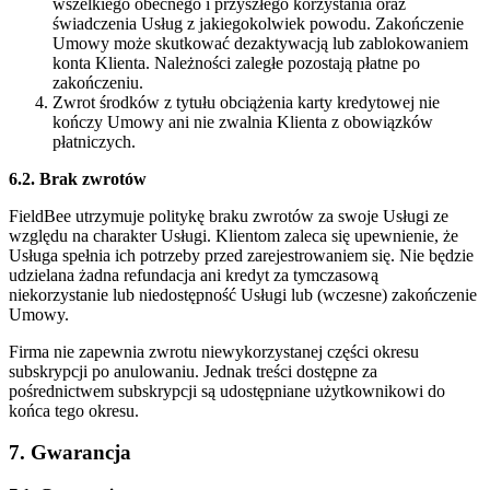
wszelkiego obecnego i przyszłego korzystania oraz
świadczenia Usług z jakiegokolwiek powodu. Zakończenie
Umowy może skutkować dezaktywacją lub zablokowaniem
konta Klienta. Należności zaległe pozostają płatne po
zakończeniu.
Zwrot środków z tytułu obciążenia karty kredytowej nie
kończy Umowy ani nie zwalnia Klienta z obowiązków
płatniczych.
6.2. Brak zwrotów
FieldBee utrzymuje politykę braku zwrotów za swoje Usługi ze
względu na charakter Usługi. Klientom zaleca się upewnienie, że
Usługa spełnia ich potrzeby przed zarejestrowaniem się. Nie będzie
udzielana żadna refundacja ani kredyt za tymczasową
niekorzystanie lub niedostępność Usługi lub (wczesne) zakończenie
Umowy.
Firma nie zapewnia zwrotu niewykorzystanej części okresu
subskrypcji po anulowaniu. Jednak treści dostępne za
pośrednictwem subskrypcji są udostępniane użytkownikowi do
końca tego okresu.
7. Gwarancja