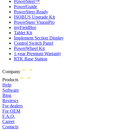
PowerSteer™
PowerGuide
PowerSteer Ready
ISOBUS Upgrade Kit
PowerSteer VisionPro
myFieldBee
Tablet Kit
Implement Section Display
Control Switch Panel
PowerWheel Kit
1-year Premium Warranty
RTK Base Station
Company
Products
Help
Software
Blog
Reviews
For dealers
For OEM
F.A.Q.
Career
Contacts