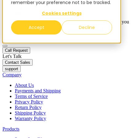
remember your preference not to be tracked.
Blog
Contacts
Cookies settings
✨ We have more than 50 Ukrainian employees. When you
Accept
Decline
purchase FieldBee products, you support Ukraine.
Call Request
Call Request
Let's Talk
Contact Sales
support
Company
About Us
Payments and Shipping
Terms of Service
Privacy Policy
Return Policy
Shipping Policy
Warranty Policy
Products