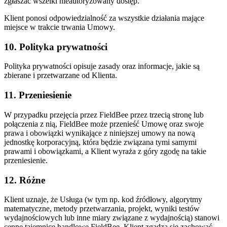
zgłaszać wszelki nieautoryzowany dostęp.
Klient ponosi odpowiedzialność za wszystkie działania mające
miejsce w trakcie trwania Umowy.
10. Polityka prywatności
Polityka prywatności opisuje zasady oraz informacje, jakie są
zbierane i przetwarzane od Klienta.
11. Przeniesienie
W przypadku przejęcia przez FieldBee przez trzecią stronę lub
połączenia z nią, FieldBee może przenieść Umowę oraz swoje
prawa i obowiązki wynikające z niniejszej umowy na nową
jednostkę korporacyjną, która będzie związana tymi samymi
prawami i obowiązkami, a Klient wyraża z góry zgodę na takie
przeniesienie.
12. Różne
Klient uznaje, że Usługa (w tym np. kod źródłowy, algorytmy
matematyczne, metody przetwarzania, projekt, wyniki testów
wydajnościowych lub inne miary związane z wydajnością) stanowi
cenne tajemnice handlowe FieldBee. Klient zgadza się zachować