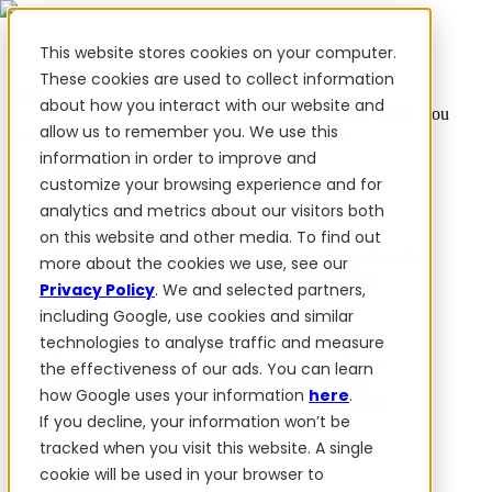
This website stores cookies on your computer.
These cookies are used to collect information
about how you interact with our website and
✨ We have more than 50 Ukrainian employees. When you
allow us to remember you. We use this
purchase FieldBee products, you support Ukraine.
information in order to improve and
Products
customize your browsing experience and for
analytics and metrics about our visitors both
Products
on this website and other media. To find out
PowerSteer™
PowerSteer Ready
PowerGuide
ISOBUS
more about the cookies we use, see our
Upgrade Kit
PowerSteer VisionPro
myFieldBee
Privacy Policy
. We and selected partners,
including Google, use cookies and similar
Add-ons
technologies to analyse traffic and measure
Tractor Navigation App
RTK Base Station
Tablet
the effectiveness of our ads. You can learn
Kit
Implement Section Display
Control Switch
how Google uses your information
here
.
Panel
PowerWheel Kit
1-year Premium Warranty
If you decline, your information won’t be
Software
For dealers
tracked when you visit this website. A single
For OEM
cookie will be used in your browser to
Reviews