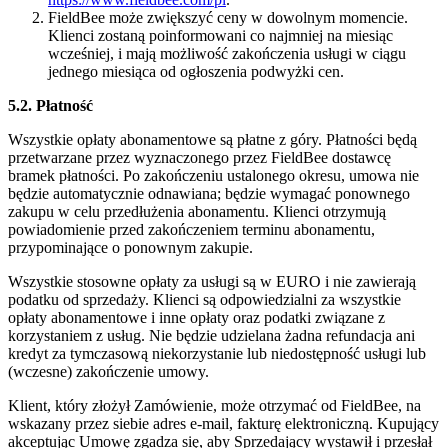
FieldBee może zwiększyć ceny w dowolnym momencie.
Klienci zostaną poinformowani co najmniej na miesiąc
wcześniej, i mają możliwość zakończenia usługi w ciągu
jednego miesiąca od ogłoszenia podwyżki cen.
5.2. Płatność
Wszystkie opłaty abonamentowe są płatne z góry. Płatności będą
przetwarzane przez wyznaczonego przez FieldBee dostawcę
bramek płatności. Po zakończeniu ustalonego okresu, umowa nie
będzie automatycznie odnawiana; będzie wymagać ponownego
zakupu w celu przedłużenia abonamentu. Klienci otrzymują
powiadomienie przed zakończeniem terminu abonamentu,
przypominające o ponownym zakupie.
Wszystkie stosowne opłaty za usługi są w EURO i nie zawierają
podatku od sprzedaży. Klienci są odpowiedzialni za wszystkie
opłaty abonamentowe i inne opłaty oraz podatki związane z
korzystaniem z usług. Nie będzie udzielana żadna refundacja ani
kredyt za tymczasową niekorzystanie lub niedostępność usługi lub
(wczesne) zakończenie umowy.
Klient, który złożył Zamówienie, może otrzymać od FieldBee, na
wskazany przez siebie adres e-mail, fakturę elektroniczną. Kupujący
akceptując Umowę zgadza się, aby Sprzedający wystawił i przesłał