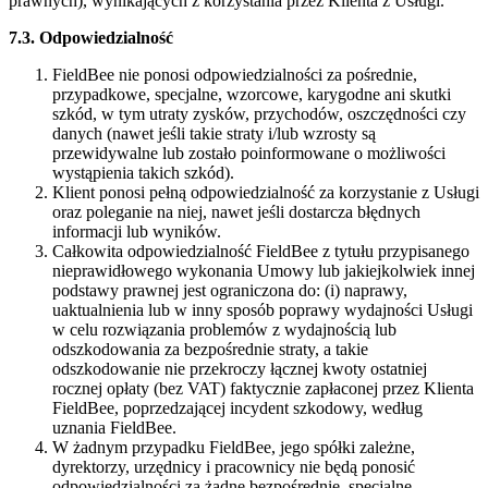
prawnych), wynikających z korzystania przez Klienta z Usługi.
7.3. Odpowiedzialność
FieldBee nie ponosi odpowiedzialności za pośrednie,
przypadkowe, specjalne, wzorcowe, karygodne ani skutki
szkód, w tym utraty zysków, przychodów, oszczędności czy
danych (nawet jeśli takie straty i/lub wzrosty są
przewidywalne lub zostało poinformowane o możliwości
wystąpienia takich szkód).
Klient ponosi pełną odpowiedzialność za korzystanie z Usługi
oraz poleganie na niej, nawet jeśli dostarcza błędnych
informacji lub wyników.
Całkowita odpowiedzialność FieldBee z tytułu przypisanego
nieprawidłowego wykonania Umowy lub jakiejkolwiek innej
podstawy prawnej jest ograniczona do: (i) naprawy,
uaktualnienia lub w inny sposób poprawy wydajności Usługi
w celu rozwiązania problemów z wydajnością lub
odszkodowania za bezpośrednie straty, a takie
odszkodowanie nie przekroczy łącznej kwoty ostatniej
rocznej opłaty (bez VAT) faktycznie zapłaconej przez Klienta
FieldBee, poprzedzającej incydent szkodowy, według
uznania FieldBee.
W żadnym przypadku FieldBee, jego spółki zależne,
dyrektorzy, urzędnicy i pracownicy nie będą ponosić
odpowiedzialności za żadne bezpośrednie, specjalne,