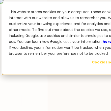
This website stores cookies on your computer. These cook
interact with our website and allow us to remember you. W
customize your browsing experience and for analytics and 
Produkty
other media. To find out more about the cookies we use, 
Dodatki
ISOBUS
including Google, use cookies and similar technologies to 
Wzory
ads. You can learn how Google uses your information
her
Kompatybilność
If you decline, your information won’t be tracked when you vi
Recenzje
Kontakty
browser to remember your preference not to be tracked.
PROŚBA O KONTAKT
Cookies s
Produkty
Dodatki
ISOBUS
Wzory
Kompatybilność
Recenzje
Kontakty
FieldBee sp. z o.o.