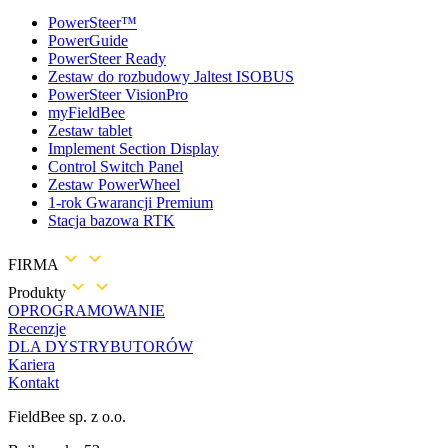
PowerSteer™
PowerGuide
PowerSteer Ready
Zestaw do rozbudowy Jaltest ISOBUS
PowerSteer VisionPro
myFieldBee
Zestaw tablet
Implement Section Display
Control Switch Panel
Zestaw PowerWheel
1-rok Gwarancji Premium
Stacja bazowa RTK
FIRMA
Produkty
OPROGRAMOWANIE
Recenzje
DLA DYSTRYBUTORÓW
Kariera
Kontakt
FieldBee sp. z o.o.