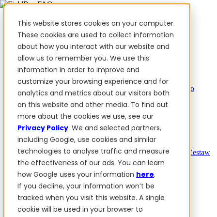
This website stores cookies on your computer.
These cookies are used to collect information
about how you interact with our website and
Produkty
allow us to remember you. We use this
information in order to improve and
Produkty
customize your browsing experience and for
PowerSteer™
PowerSteer Ready
PowerGuide
Zestaw do
analytics and metrics about our visitors both
rozbudowy Jaltest ISOBUS
PowerSteer
on this website and other media. To find out
VisionPro
myFieldBee
more about the cookies we use, see our
Dodatki
Privacy Policy
. We and selected partners,
including Google, use cookies and similar
Aplikacja nawigacyjna
Stacja bazowa RTK
Zestaw
technologies to analyse traffic and measure
tablet
Implement Section Display
Control Switch Panel
Zestaw
PowerWheel
1-rok Gwarancji Premium
the effectiveness of our ads. You can learn
Oprogramowanie
how Google uses your information
here
.
Dla dystrybutorów
If you decline, your information won’t be
Recenzje
Kontakt
tracked when you visit this website. A single
cookie will be used in your browser to
PL