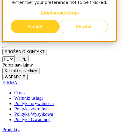
remember your preference not to be tracked.
EN
Cookies settings
DE
IT
ES
Accept
Decline
NL
PROŚBA O KONTAKT
PROŚBA O KONTAKT
PL
Porozmawiajmy
Kontakt sprzedaży
WSPARCIE
FIRMA
O nas
Warunki usługi
Polityka prywatności
Polityka zwrotów
Polityka Wysyłkowa
Polityka Gwarancji
Produkty