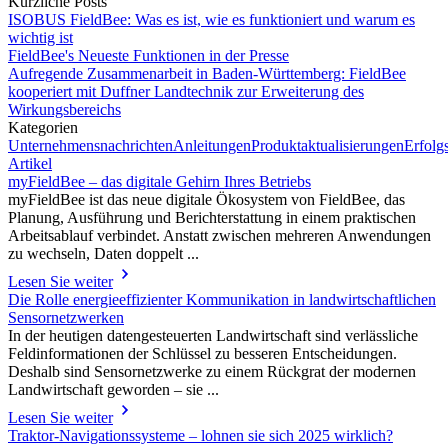
Kürzliche Posts
ISOBUS FieldBee: Was es ist, wie es funktioniert und warum es
wichtig ist
FieldBee's Neueste Funktionen in der Presse
Aufregende Zusammenarbeit in Baden-Württemberg: FieldBee
kooperiert mit Duffner Landtechnik zur Erweiterung des
Wirkungsbereichs
Kategorien
Unternehmensnachrichten
Anleitungen
Produktaktualisierungen
Erfolg
Artikel
myFieldBee – das digitale Gehirn Ihres Betriebs
myFieldBee ist das neue digitale Ökosystem von FieldBee, das
Planung, Ausführung und Berichterstattung in einem praktischen
Arbeitsablauf verbindet. Anstatt zwischen mehreren Anwendungen
zu wechseln, Daten doppelt ...
Lesen Sie weiter
Die Rolle energieeffizienter Kommunikation in landwirtschaftlichen
Sensornetzwerken
In der heutigen datengesteuerten Landwirtschaft sind verlässliche
Feldinformationen der Schlüssel zu besseren Entscheidungen.
Deshalb sind Sensornetzwerke zu einem Rückgrat der modernen
Landwirtschaft geworden – sie ...
Lesen Sie weiter
Traktor-Navigationssysteme – lohnen sie sich 2025 wirklich?