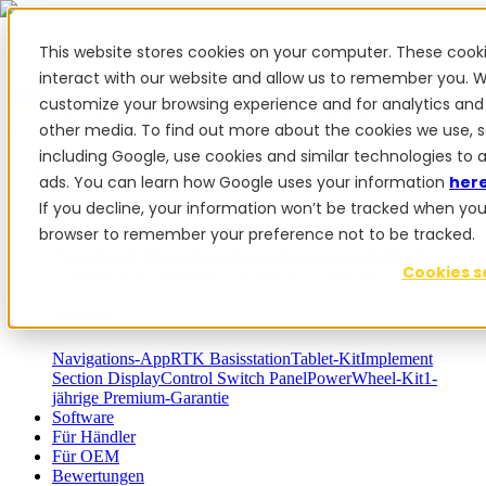
This website stores cookies on your computer. These cook
interact with our website and allow us to remember you. W
customize your browsing experience and for analytics and 
✨ Wir haben mehr als 50 ukrainische Mitarbeiter. Wenn Sie
other media. To find out more about the cookies we use, 
FieldBee-Produkte kaufen, unterstützen Sie die Ukraine.
including Google, use cookies and similar technologies to 
Produkte
ads. You can learn how Google uses your information
her
If you decline, your information won’t be tracked when you vi
Produkte
browser to remember your preference not to be tracked.
PowerSteer™
PowerSteer Ready
PowerGuide
ISOBUS
Cookies s
Upgrade-Kit
PowerSteer VisionPro
myFieldBee
Add-ons
Navigations-App
RTK Basisstation
Tablet-Kit
Implement
Section Display
Control Switch Panel
PowerWheel-Kit
1-
jährige Premium-Garantie
Software
Für Händler
Für OEM
Bewertungen