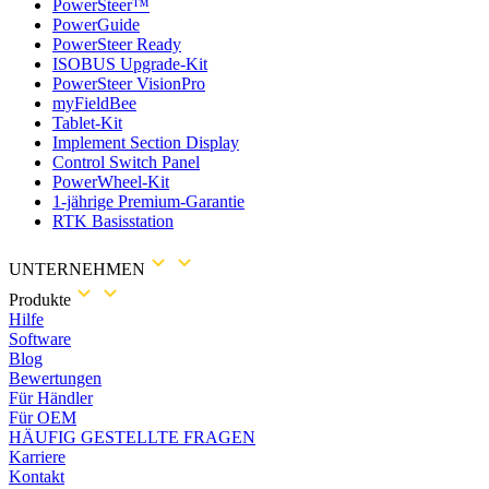
PowerSteer™
PowerGuide
PowerSteer Ready
ISOBUS Upgrade-Kit
PowerSteer VisionPro
myFieldBee
Tablet-Kit
Implement Section Display
Control Switch Panel
PowerWheel-Kit
1-jährige Premium-Garantie
RTK Basisstation
UNTERNEHMEN
Produkte
Hilfe
Software
Blog
Bewertungen
Für Händler
Für OEM
HÄUFIG GESTELLTE FRAGEN
Karriere
Kontakt