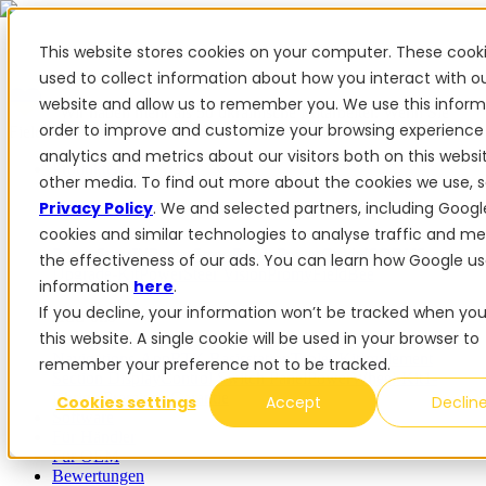
This website stores cookies on your computer. These cook
used to collect information about how you interact with o
website and allow us to remember you. We use this inform
✨ Wir haben mehr als 50 ukrainische Mitarbeiter. Wenn Sie
order to improve and customize your browsing experience
FieldBee-Produkte kaufen, unterstützen Sie die Ukraine.
analytics and metrics about our visitors both on this webs
Produkte
other media. To find out more about the cookies we use, 
Privacy Policy
. We and selected partners, including Googl
Produkte
cookies and similar technologies to analyse traffic and m
PowerSteer™
PowerSteer Ready
PowerGuide
ISOBUS
the effectiveness of our ads. You can learn how Google us
Upgrade-Kit
PowerSteer VisionPro
myFieldBee
information
here
.
If you decline, your information won’t be tracked when you 
Add-ons
this website. A single cookie will be used in your browser to
Navigations-App
RTK Basisstation
Tablet-Kit
Implement
remember your preference not to be tracked.
Section Display
Control Switch Panel
PowerWheel-Kit
1-
jährige Premium-Garantie
Cookies settings
Accept
Declin
Software
Für Händler
Für OEM
Bewertungen