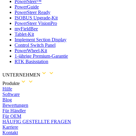
PowerSteer™
PowerGuide
PowerSteer Ready
ISOBUS Upgrade-Kit
PowerSteer VisionPro
myFieldBee
Tablet-Kit
Implement Section Display
Control Switch Panel
PowerWheel-Kit
1-jährige Premium-Garantie
RTK Basisstation
UNTERNEHMEN
Produkte
Hilfe
Software
Blog
Bewertungen
Für Händler
Für OEM
HÄUFIG GESTELLTE FRAGEN
Karriere
Kontakt