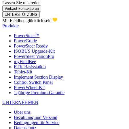
Lassen Sie uns reden
Verkauf kontaktieren
UNTERSTÜTZUNG
Mit Fieldbee glücklich sein
Produkte
PowerSteer™
PowerGuide
PowerSteer Ready
ISOBUS Upgrade-Kit
PowerSteer VisionPro
myFieldBee
RTK Basisstation
Tablet-Kit
Implement Section Display
Control Switch Panel
PowerWheel-Kit
1-jährige Premium-Garantie
UNTERNEHMEN
Über uns
Bezahlung und Versand
Bedingungen für Service
Datenschutz