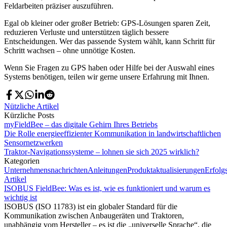
Feldarbeiten präziser auszuführen.
Egal ob kleiner oder großer Betrieb: GPS-Lösungen sparen Zeit,
reduzieren Verluste und unterstützen täglich bessere
Entscheidungen. Wer das passende System wählt, kann Schritt für
Schritt wachsen – ohne unnötige Kosten.
Wenn Sie Fragen zu GPS haben oder Hilfe bei der Auswahl eines
Systems benötigen, teilen wir gerne unsere Erfahrung mit Ihnen.
Nützliche Artikel
Kürzliche Posts
myFieldBee – das digitale Gehirn Ihres Betriebs
Die Rolle energieeffizienter Kommunikation in landwirtschaftlichen
Sensornetzwerken
Traktor-Navigationssysteme – lohnen sie sich 2025 wirklich?
Kategorien
Unternehmensnachrichten
Anleitungen
Produktaktualisierungen
Erfolg
Artikel
ISOBUS FieldBee: Was es ist, wie es funktioniert und warum es
wichtig ist
ISOBUS (ISO 11783) ist ein globaler Standard für die
Kommunikation zwischen Anbaugeräten und Traktoren,
unabhängig vom Hersteller – es ist die „universelle Sprache“, die