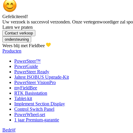
Gefeliciteerd!
Uw verzoek is succesvol verzonden. Onze vertegenwoordiger zal spoe
Laten we praten
Contact verkoop
ondersteuning
Wees blij met Fieldbee
Producten
PowerSteer™
PowerGuide
PowerSteer Ready
Jaltest ISOBUS Upgrade-Kit
PowerSteer VisionPro
myFieldBee
RTK Basisstation
Tablet-kit
Implement Section Display
Control Switch Panel
PowerWheel-set
1 jaar Premium-garantie
Bedrijf