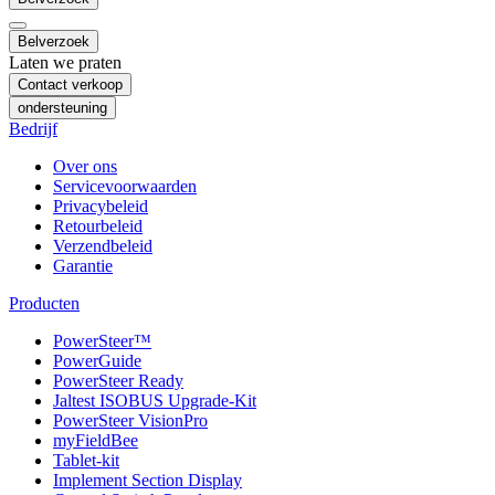
Belverzoek
Laten we praten
Contact verkoop
ondersteuning
Bedrijf
Over ons
Servicevoorwaarden
Privacybeleid
Retourbeleid
Verzendbeleid
Garantie
Producten
PowerSteer™
PowerGuide
PowerSteer Ready
Jaltest ISOBUS Upgrade-Kit
PowerSteer VisionPro
myFieldBee
Tablet-kit
Implement Section Display