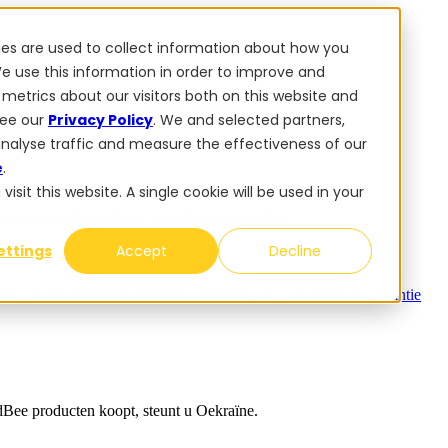
ies are used to collect information about how you
e use this information in order to improve and
metrics about our visitors both on this website and
e producten koopt, steunt u Oekraïne.
see our
Privacy Policy
. We and selected partners,
analyse traffic and measure the effectiveness of our
e
.
sit this website. A single cookie will be used in your
Upgrade-Kit
PowerSteer VisionPro
myFieldBee
ettings
Accept
Decline
splay
Control Switch Panel
PowerWheel-set
1 jaar Premium-garantie
Bee producten koopt, steunt u Oekraïne.