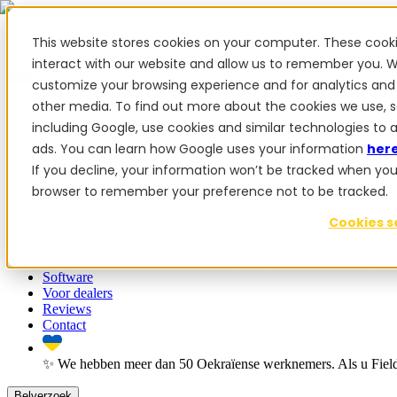
This website stores cookies on your computer. These cook
interact with our website and allow us to remember you. W
customize your browsing experience and for analytics and 
✨ We hebben meer dan 50 Oekraïense werknemers. Als u FieldBe
other media. To find out more about the cookies we use, 
Producten
including Google, use cookies and similar technologies to 
ads. You can learn how Google uses your information
her
Producten
If you decline, your information won’t be tracked when you vi
browser to remember your preference not to be tracked.
PowerSteer™
PowerSteer Ready
PowerGuide
Jaltest ISOBUS 
Cookies s
Add-ons
Navigatie-app
RTK Basisstation
Tablet-kit
Implement Section Di
Software
Voor dealers
Reviews
Contact
✨ We hebben meer dan 50 Oekraïense werknemers. Als u Field
Belverzoek