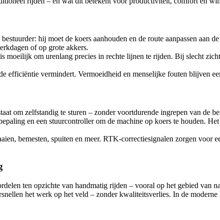
ditioneel rijden – en wat dit betekent voor productiviteit, comfort en w
e bestuurder: hij moet de koers aanhouden en de route aanpassen aan de
erkdagen of op grote akkers.
moeilijk om urenlang precies in rechte lijnen te rijden. Bij slecht zich
de efficiëntie vermindert. Vermoeidheid en menselijke fouten blijven ee
taat om zelfstandig te sturen – zonder voortdurende ingrepen van de be
paling en een stuurcontroller om de machine op koers te houden. Het 
r zaaien, bemesten, spuiten en meer. RTK-correctiesignalen zorgen voor
g
delen ten opzichte van handmatig rijden – vooral op het gebied van n
snellen het werk op het veld – zonder kwaliteitsverlies. In de moderne