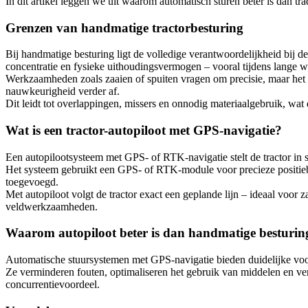
In dit artikel leggen we uit waarom automatisch sturen beter is dan tra
Grenzen van handmatige tractorbesturing
Bij handmatige besturing ligt de volledige verantwoordelijkheid bij d
concentratie en fysieke uithoudingsvermogen – vooral tijdens lange w
Werkzaamheden zoals zaaien of spuiten vragen om precisie, maar het is 
nauwkeurigheid verder af.
Dit leidt tot overlappingen, missers en onnodig materiaalgebruik, wat 
Wat is een tractor-autopiloot met GPS-navigatie?
Een autopilootsysteem met GPS- of RTK-navigatie stelt de tractor in s
Het systeem gebruikt een GPS- of RTK-module voor precieze positiebe
toegevoegd.
Met autopiloot volgt de tractor exact een geplande lijn – ideaal voo
veldwerkzaamheden.
Waarom autopiloot beter is dan handmatige besturin
Automatische stuursystemen met GPS-navigatie bieden duidelijke voor
Ze verminderen fouten, optimaliseren het gebruik van middelen en ver
concurrentievoordeel.