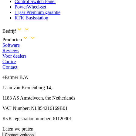
Control Switch Panel
PowerWheel-set
1 jaar Premium-garantie
RTK Basisstation
Bedrijf
Producten
Software
Reviews
Voor dealers
Carrire
Contact
eFarmer B.V.
Laan van Kronenburg 14,
1183 AS Amstelveen, the Netherlands
VAT Number: NL854216169B01
KvK registration number: 61120901
Laten we praten
Contact verkoop