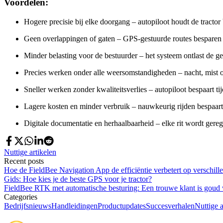
Voordelen:
Hogere precisie bij elke doorgang – autopiloot houdt de tractor 
Geen overlappingen of gaten – GPS-gestuurde routes besparen 
Minder belasting voor de bestuurder – het systeem ontlast de geb
Precies werken onder alle weersomstandigheden – nacht, mist of
Sneller werken zonder kwaliteitsverlies – autopiloot bespaart tij
Lagere kosten en minder verbruik – nauwkeurig rijden bespaart
Digitale documentatie en herhaalbaarheid – elke rit wordt gereg
Nuttige artikelen
Recent posts
Hoe de FieldBee Navigation App de efficiëntie verbetert op verschi
Gids: Hoe kies je de beste GPS voor je tractor?
FieldBee RTK met automatische besturing: Een trouwe klant is goud
Categories
Bedrijfsnieuws
Handleidingen
Productupdates
Succesverhalen
Nuttige a