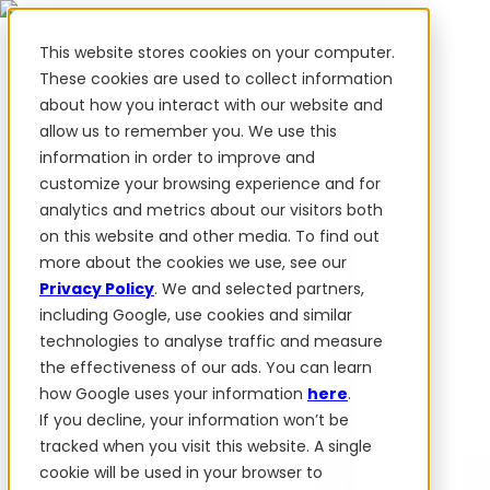
This website stores cookies on your computer.
These cookies are used to collect information
about how you interact with our website and
✨ We hebben meer dan 50 Oekraïense werknemers. Als u
allow us to remember you. We use this
FieldBee producten koopt, steunt u Oekraïne.
information in order to improve and
Producten
customize your browsing experience and for
analytics and metrics about our visitors both
Producten
on this website and other media. To find out
PowerSteer™
PowerSteer Ready
PowerGuide
Jaltest ISOBUS
more about the cookies we use, see our
Upgrade-Kit
PowerSteer VisionPro
myFieldBee
Privacy Policy
. We and selected partners,
including Google, use cookies and similar
Add-ons
technologies to analyse traffic and measure
Navigatie-app
RTK Basisstation
Tablet-kit
Implement Section
the effectiveness of our ads. You can learn
Display
Control Switch Panel
PowerWheel-set
1 jaar Premium-
how Google uses your information
here
.
garantie
If you decline, your information won’t be
Software
Voor dealers
tracked when you visit this website. A single
Reviews
cookie will be used in your browser to
Contact